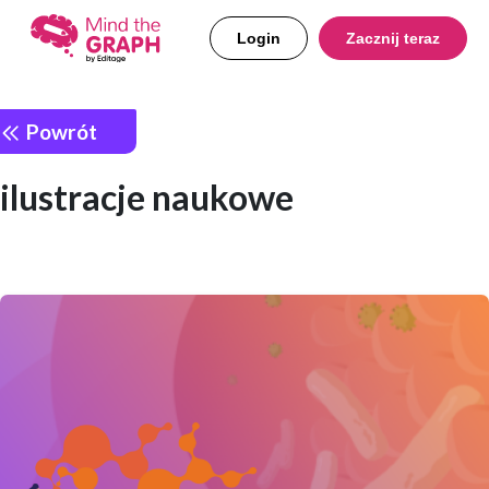
Login
Zacznij teraz
Powrót
ilustracje naukowe