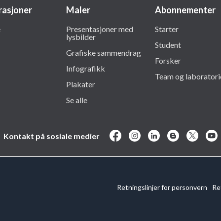
trasjoner
Maler
Abonnementer
e
Presentasjoner med
Starter
lysbilder
Student
Grafiske sammendrag
Forsker
Infografikk
Team og laboratori
Plakater
Se alle
Kontakt på sosiale medier
Retningslinjer for personvern
Re