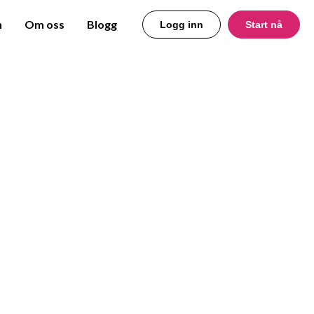
n
Om oss
Blogg
Logg inn
Start nå