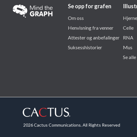
Se opp for grafen
Illus
Om oss
Hjern
Henvisning fra venner
Celle
Attester og anbefalinger
RNA
Suksesshistorier
Mus
Se alle
2026 Cactus Communications. All Rights Reserved