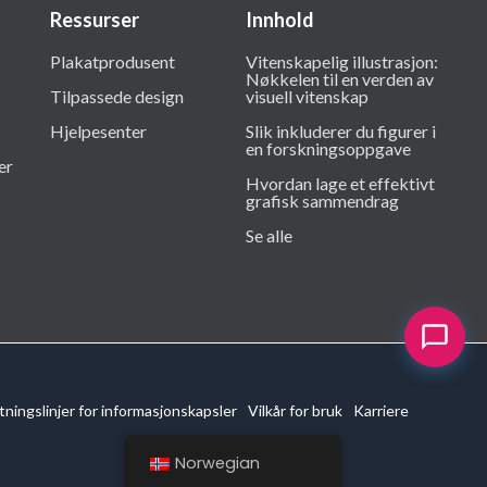
Ressurser
Innhold
Plakatprodusent
Vitenskapelig illustrasjon:
Nøkkelen til en verden av
Tilpassede design
visuell vitenskap
Hjelpesenter
Slik inkluderer du figurer i
en forskningsoppgave
er
Hvordan lage et effektivt
grafisk sammendrag
Se alle
tningslinjer for informasjonskapsler
Vilkår for bruk
Karriere
Norwegian