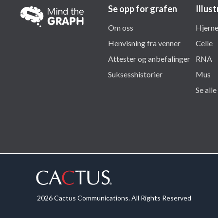
Se opp for grafen
Illus
Om oss
Hjern
Henvisning fra venner
Celle
Attester og anbefalinger
RNA
Suksesshistorier
Mus
Se alle
2026 Cactus Communications. All Rights Reserved