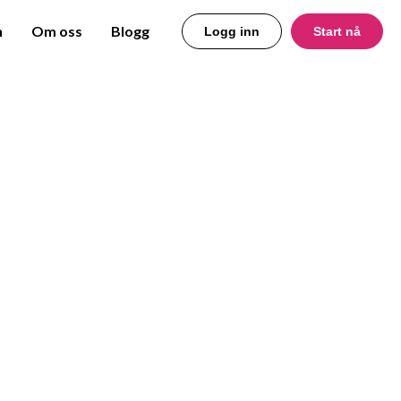
n
Om oss
Blogg
Logg inn
Start nå