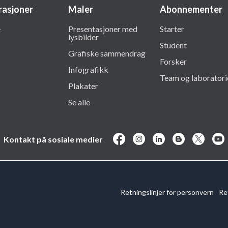
trasjoner
Maler
Abonnementer
e
Presentasjoner med
Starter
lysbilder
Student
Grafiske sammendrag
Forsker
Infografikk
Team og laboratori
Plakater
Se alle
Kontakt på sosiale medier
Retningslinjer for personvern
Re