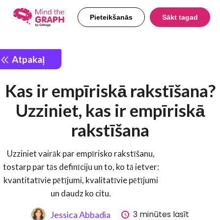
Pieteikšanās
Sākt tagad
Atpakaļ
Kas ir empīriskā rakstīšana?
Uzziniet, kas ir empīriskā
rakstīšana
Uzziniet vairāk par empīrisko rakstīšanu,
tostarp par tās definīciju un to, ko tā ietver:
kvantitatīvie pētījumi, kvalitatīvie pētījumi
un daudz ko citu.
3 minūtes lasīt
Jessica Abbadia