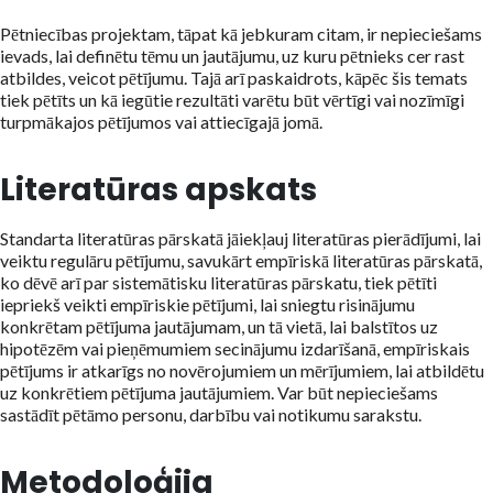
Pētniecības projektam, tāpat kā jebkuram citam, ir nepieciešams
ievads, lai definētu tēmu un jautājumu, uz kuru pētnieks cer rast
atbildes, veicot pētījumu. Tajā arī paskaidrots, kāpēc šis temats
tiek pētīts un kā iegūtie rezultāti varētu būt vērtīgi vai nozīmīgi
turpmākajos pētījumos vai attiecīgajā jomā.
Literatūras apskats
Standarta literatūras pārskatā jāiekļauj literatūras pierādījumi, lai
veiktu regulāru pētījumu, savukārt empīriskā literatūras pārskatā,
ko dēvē arī par sistemātisku literatūras pārskatu, tiek pētīti
iepriekš veikti empīriskie pētījumi, lai sniegtu risinājumu
konkrētam pētījuma jautājumam, un tā vietā, lai balstītos uz
hipotēzēm vai pieņēmumiem secinājumu izdarīšanā, empīriskais
pētījums ir atkarīgs no novērojumiem un mērījumiem, lai atbildētu
uz konkrētiem pētījuma jautājumiem. Var būt nepieciešams
sastādīt pētāmo personu, darbību vai notikumu sarakstu.
Metodoloģija