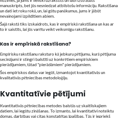
nozīmes, ja jums ir lieliski uzrakstīts un labi izstrādāts
manuskripts, bet jūs nesniedzat atbilstošu informāciju. Rakstīšana
un dati iet roku rokā, un, lai gūtu panākumus, jums ir jābūt
nevainojami izpildītiem abiem.
Šajā rakstā tiks izskaidrots, kas ir empīriskā rakstīšana un kas ar
to ir saistīts, lai jūs varētu veikt veiksmīgu rakstīšanu.
Kas ir empīriskā rakstīšana?
Empīrisku rakstīšanu raksturo kā jebkuru pētījumu, kurā pētījuma
secinājumi ir stingri balstīti uz konkrētiem empīriskiem
pierādījumiem, tātad "pierādāmiem" pierādījumiem.
Šos empīriskos datus var iegūt, izmantojot kvantitatīvās un
kvalitatīvās pētniecības metodoloģiju.
Kvantitatīvie pētījumi
Kvantitatīvās pētniecības metodes balstās uz skaitliskajiem
datiem, lai iegūtu zināšanas. To izmanto, lai kvantitatīvi noteiktu
domas, darbības vai citas konstatētas īpašības. Tās ir iepriekš