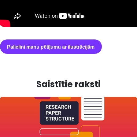
Palielini manu pētījumu ar ilustrācijām
Saistītie raksti