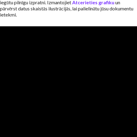
iegūtu pilnīgu izpratni. Izmantojiet
Atcerieties grafiku
un
pārvērst datus skaistās ilustrācijās, lai palielinātu jūsu dokumentu
ietekmi.