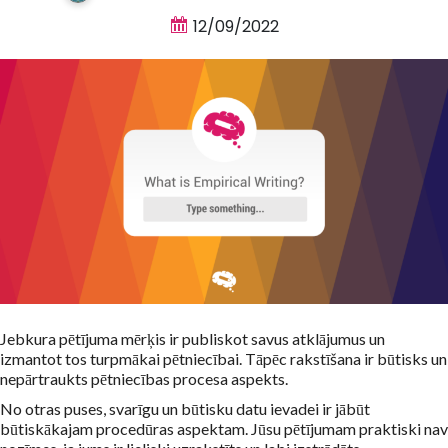
12/09/2022
Jebkura pētījuma mērķis ir publiskot savus atklājumus un
izmantot tos turpmākai pētniecībai. Tāpēc rakstīšana ir būtisks un
nepārtraukts pētniecības procesa aspekts.
No otras puses, svarīgu un būtisku datu ievadei ir jābūt
būtiskākajam procedūras aspektam. Jūsu pētījumam praktiski nav