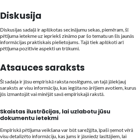
Diskusija
Diskusijas sadaļā ir aplūkotas secinājumu sekas, piemēram, šī
pētījuma ietekme uz iepriekš zināmo par šo tematu un šīs jaunās
informācijas praktiskais pielietojums. Tajā tiek aplūkoti arī
pētījuma pozitīvie aspekti un trūkumi.
Atsauces saraksts
Šī sadaļa ir jūsu empīriskā raksta noslēgums, un tajā jāiekļauj
saraksts ar visu informāciju, kas iegūta no ārējiem avotiem, kurus
jūs izmantojāt vai minējāt savā empīriskajā rakstā.
Skaistas ilustrācijas, lai uzlabotu jūsu
dokumentu ietekmi
Empīriskā pētījuma veikšana var būt sarežģīta, īpaši ņemot vērā
visu detalizēto informāciju, kas jums ir jāsniedz lasītājiem, lai