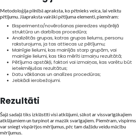
Metodoloģija pilnībā apraksta, ko pētnieks veica, lai veiktu
pētījumu. Jāapraksta vairāki pētījuma elementi, piemēram:
Eksperimenta/novērošanas pieredzes vispārējā
struktūra un darbības procedūra;
Analizētās grupas, katras grupas lielums, personu
raksturojums, ja tas attiecas uz pētījumu;
Mainīgie lielumi, kas mainījās starp grupām, vai
mainīgie lielumi, kas tika mērīti izmaiņu rezultātā;
Pētījuma apstākļi, faktori vai izmaiņas, kas varētu būt
ietekmējušas rezultātus;
Datu vākšanas un analīzes procedūras;
Jebkādi ierobežojumi.
Rezultāti
Šajā sadaļā tiks izklāstīti visi atklājumi, sākot ar vissvarīgākajiem
atklājumiem un turpinot ar mazāk svarīgajiem. Piemēram, vispirms
var sniegt vispārējos mērījumus, pēc tam dažādu veidu mācību
mērījumus.