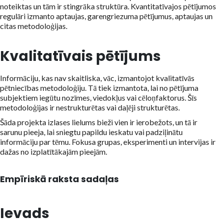
noteiktas un tām ir stingrāka struktūra. Kvantitatīvajos pētījumos
regulāri izmanto aptaujas, garengriezuma pētījumus, aptaujas un
citas metodoloģijas.
Kvalitatīvais pētījums
Informāciju, kas nav skaitliska, vāc, izmantojot kvalitatīvās
pētniecības metodoloģiju. Tā tiek izmantota, lai no pētījuma
subjektiem iegūtu nozīmes, viedokļus vai cēloņfaktorus. Šīs
metodoloģijas ir nestrukturētas vai daļēji strukturētas.
Šāda projekta izlases lielums bieži vien ir ierobežots, un tā ir
sarunu pieeja, lai sniegtu papildu ieskatu vai padziļinātu
informāciju par tēmu. Fokusa grupas, eksperimenti un intervijas ir
dažas no izplatītākajām pieejām.
Empīriskā raksta sadaļas
Ievads