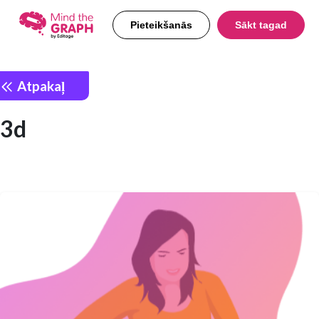
Pieteikšanās
Sākt tagad
Atpakaļ
3d