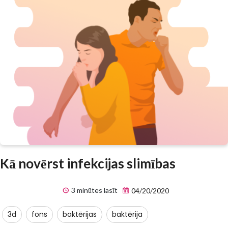
Kā novērst infekcijas slimības
3 minūtes lasīt
04/20/2020
3d
fons
baktērijas
baktērija