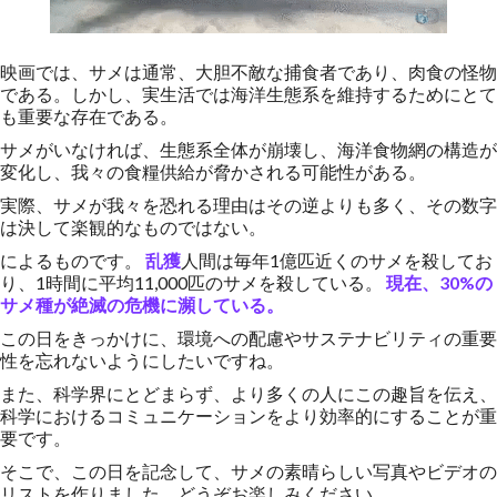
映画では、サメは通常、大胆不敵な捕食者であり、肉食の怪物
である。しかし、実生活では海洋生態系を維持するためにとて
も重要な存在である。
サメがいなければ、生態系全体が崩壊し、海洋食物網の構造が
変化し、我々の食糧供給が脅かされる可能性がある。
実際、サメが我々を恐れる理由はその逆よりも多く、その数字
は決して楽観的なものではない。
によるものです。
乱獲
人間は毎年1億匹近くのサメを殺してお
り、1時間に平均11,000匹のサメを殺している。
現在、30%の
サメ種が絶滅の危機に瀕している。
この日をきっかけに、環境への配慮やサステナビリティの重要
性を忘れないようにしたいですね。
また、科学界にとどまらず、より多くの人にこの趣旨を伝え、
科学におけるコミュニケーションをより効率的にすることが重
要です。
そこで、この日を記念して、サメの素晴らしい写真やビデオの
リストを作りました。どうぞお楽しみください。