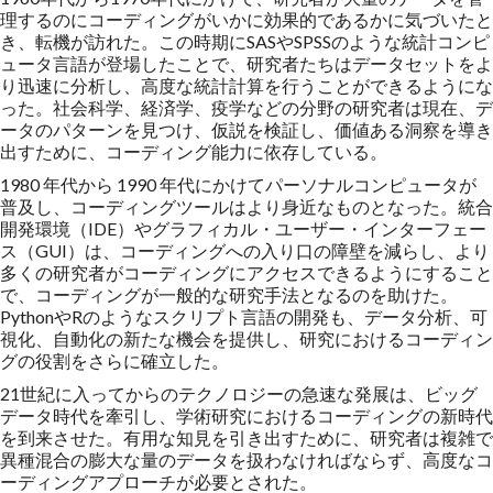
理するのにコーディングがいかに効果的であるかに気づいたと
き、転機が訪れた。この時期にSASやSPSSのような統計コンピ
ュータ言語が登場したことで、研究者たちはデータセットをよ
り迅速に分析し、高度な統計計算を行うことができるようにな
った。社会科学、経済学、疫学などの分野の研究者は現在、デ
ータのパターンを見つけ、仮説を検証し、価値ある洞察を導き
出すために、コーディング能力に依存している。
1980 年代から 1990 年代にかけてパーソナルコンピュータが
普及し、コーディングツールはより身近なものとなった。統合
開発環境（IDE）やグラフィカル・ユーザー・インターフェー
ス（GUI）は、コーディングへの入り口の障壁を減らし、より
多くの研究者がコーディングにアクセスできるようにすること
で、コーディングが一般的な研究手法となるのを助けた。
PythonやRのようなスクリプト言語の開発も、データ分析、可
視化、自動化の新たな機会を提供し、研究におけるコーディン
グの役割をさらに確立した。
21世紀に入ってからのテクノロジーの急速な発展は、ビッグ
データ時代を牽引し、学術研究におけるコーディングの新時代
を到来させた。有用な知見を引き出すために、研究者は複雑で
異種混合の膨大な量のデータを扱わなければならず、高度なコ
ーディングアプローチが必要とされた。