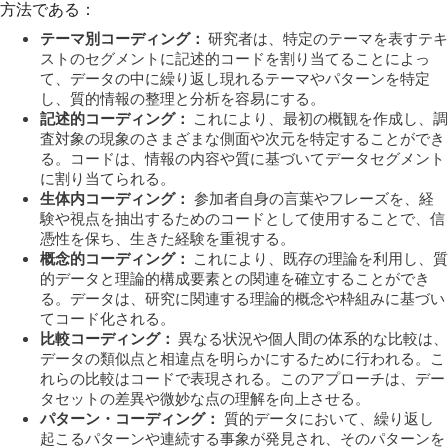
方法である：
テーマ別コーディング：
研究者は、特定のテーマを表すテキ
ストのセグメントに記述的コードを割り当てることによっ
て、データの中に繰り返し現れるテーマやパターンを特定
し、質的情報の整理と分析を容易にする。
記述的コーディング：
これにより、最初の概観を作成し、調
査対象の現象のさまざまな側面や次元を特定することができ
る。コードは、情報の内容や質に基づいてデータセグメント
に割り当てられる。
生体内コーディング：
参加者自身の言葉やフレーズを、経
験や視点を抽出するためのコードとして使用することで、信
憑性を保ち、生きた経験を重視する。
概念的コーディング：
これにより、既存の理論を利用し、質
的データと理論的構成要素との関連を確立することができ
る。データは、研究に関連する理論的概念や枠組みに基づい
てコード化される。
比較コーディング：
異なる状況や個人間の体系的な比較は、
データの類似点と相違点を明らかにするために行われる。こ
れらの比較はコードで表現される。このアプローチは、デー
タセットの差異や微妙な点の理解を向上させる。
パターン・コーディング：
質的データにおいて、繰り返し
起こるパターンや連続する事象が発見され、そのパターンを