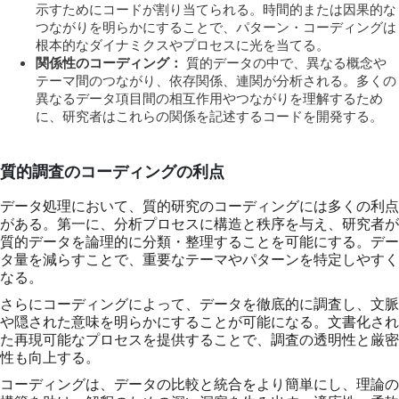
示すためにコードが割り当てられる。時間的または因果的な
つながりを明らかにすることで、パターン・コーディングは
根本的なダイナミクスやプロセスに光を当てる。
関係性のコーディング：
質的データの中で、異なる概念や
テーマ間のつながり、依存関係、連関が分析される。多くの
異なるデータ項目間の相互作用やつながりを理解するため
に、研究者はこれらの関係を記述するコードを開発する。
質的調査のコーディングの利点
データ処理において、質的研究のコーディングには多くの利点
がある。第一に、分析プロセスに構造と秩序を与え、研究者が
質的データを論理的に分類・整理することを可能にする。デー
タ量を減らすことで、重要なテーマやパターンを特定しやすく
なる。
さらにコーディングによって、データを徹底的に調査し、文脈
や隠された意味を明らかにすることが可能になる。文書化され
た再現可能なプロセスを提供することで、調査の透明性と厳密
性も向上する。
コーディングは、データの比較と統合をより簡単にし、理論の