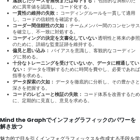
逸脱したケースを無視または却下する：
包括的な洞察のた
めに異常値を認識し、コード化する。
一貫性の維持の失敗：
コーディングルールを一貫して適用
し、コードの信頼性を確認する。
コーダー間信頼性の欠如：
チームメンバー間のコンセンサス
を確立し、不一致に対処する。
コーディングの決定を文書化していない
透明性と将来の参照
のために、詳細な監査証跡を維持する。
偏見と思い込み：
バイアスを意識し、客観的なコーディン
グに努める。
十分なトレーニングを受けていないか、データに精通してい
ない：
データを理解するために時間を費やし、必要であれば
指導を求める。
データ探索の欠如：
データを徹底的に分析し、その豊かさと
深さを把握する。
コードのレビューと検証の失敗：
コード体系を改善するため
に、定期的に見直し、意見を求める。
Mind the Graphでインフォグラフィックのパワーを
解き放つ
魅力的で目を引くインフォグラフィックスを作成する手段を学