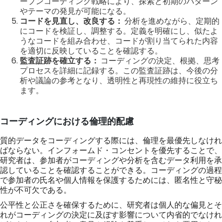
ープンコーディング戦略により、探索と初期のパターン
やテーマの発見が可能になる。
コードを見直し、改良する：
分析を進めながら、定期的
にコードを検証し、調整する。定義を明確にし、似たよ
うなコードを組み合わせ、コードが割り当てられた内容
を適切に反映していることを確認する。
監査証跡を確立する：
コーディングの決定、根拠、思考
プロセスを詳細に記録する。この監査証跡は、今後の分
析や議論の参考となり、透明性と再現性の維持に役立ち
ます。
コーディングにおける倫理的配慮
質的データをコーディングする際には、倫理を最優先しなけれ
ばならない。インフォームド・コンセントを優先することで、
研究者は、参加者がコーディングや分析を含むデータ利用を承
認していることを確認することができる。コーディングの過程
で参加者の氏名や個人情報を保護するためには、匿名性と守秘
性が不可欠である。
公平性と公正さを確保するために、研究者は個人的な偏見とそ
れがコーディングの決定に及ぼす影響について内省的でなけれ