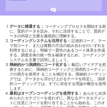
データに精通する：
コーディングプロセスを開始する前
に、質的データを読み、それに没頭することで、質的デ
ータの内容と文脈を徹底的に理解する。
コーディングシステムを活用する：
記述的コード、テー
マ別コード、または複数の方法の組み合わせのいずれを
利用するにせよ、明確で一貫性のあるコード体系を作成
する。調査全体の統一性を確保するため、コーディング
システムを文書で説明しましょう。
帰納的かつ演繹的にコード化する：
幅広いアイデアを把
握するために、帰納的コーディングと演繹的コーディン
グの両方を使用す ることを検討する。帰納的コーディン
グでは、データから浮かび上がるテーマを特定し、演繹
的コー ディングでは、すでに存在する理論や概念を使用
します。
最初はオープンコーディングを使用する：
あらかじめ決
められたカテゴリーを使わずに、異なるデータセグメン
トに任意にコードを割り当てることから始める。このオ