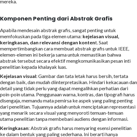
mereka.
Komponen Penting dari Abstrak Grafis
Apabila mendesain abstrak grafis, sangat penting untuk
memfokuskan pada tiga elemen utama:
kejelasan visual,
keringkasan, dan relevansi dengan konten
t. Saat
mempertimbangkan cara membuat abstrak grafis untuk IEEE,
elemen-elemen ini bekerja sama untuk memastikan bahwa
abstrak tersebut secara efektif mengkomunikasikan pesan inti
penelitian kepada khalayak luas.
Kejelasan visual:
Gambar dan tata letak harus bersih, tertata
dengan baik, dan mudah diinterpretasikan. Hindari kekacauan dan
detail yang tidak perlu yang dapat mengalihkan perhatian dari
poin-poin utama. Penggunaan warna, kontras, dan tipografi harus
disengaja, memandu mata pemirsa ke aspek yang paling penting
dari penelitian. Tujuannya adalah untuk menciptakan representasi
yang menarik secara visual yang menyoroti temuan-temuan
utama penelitian tanpa membebani audiens dengan informasi.
Keringkasan
: Abstrak grafis harus menyaring esensi penelitian
ke dalam bentuk yang paling sederhana. Ini berarti hanya