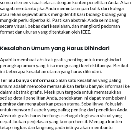
semua elemen visual selaras dengan konten penelitian Anda. Akan
sangat membantu jika Anda meminta umpan balik dari kolega
atau rekan sejawat untuk mengidentifikasi bidang-bidang yang
mungkin perlu diperbaiki. Pastikan abstrak Anda seimbang
secara visual, bebas dari kesalahan, dan mengikuti pedoman
format dan ukuran yang ditentukan oleh IEEE.
Kesalahan Umum yang Harus Dihindari
Apabila membuat abstrak grafis, penting untuk menghindari
perangkap umum yang bisa mengurangi keefektifannya. Berikut
ini beberapa kesalahan utama yang harus dihindari:
Terlalu banyak informasi:
Salah satu kesalahan yang paling
umum adalah mencoba memasukkan terlalu banyak informasi ke
dalam abstrak grafis. Meskipun tergoda untuk memasukkan
setiap detail penelitian Anda, pendekatan ini dapat membebani
pemirsa dan mengaburkan pesan utama. Sebaliknya, fokuslah
untuk menyoroti aspek yang paling penting dari penelitian Anda.
Abstrak grafis harus berfungsi sebagai ringkasan visual yang
cepat, bukan penjelasan yang komprehensif. Menjaga konten
tetap ringkas dan langsung pada intinya akan membantu