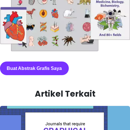
Buat Abstrak Grafis Saya
Artikel Terkait