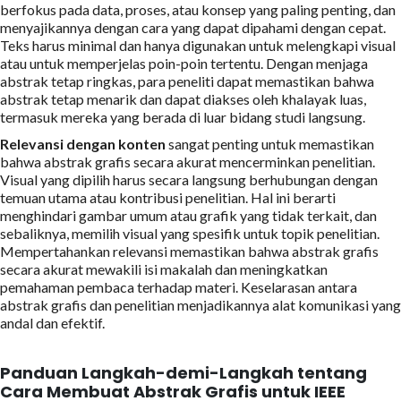
berfokus pada data, proses, atau konsep yang paling penting, dan
menyajikannya dengan cara yang dapat dipahami dengan cepat.
Teks harus minimal dan hanya digunakan untuk melengkapi visual
atau untuk memperjelas poin-poin tertentu. Dengan menjaga
abstrak tetap ringkas, para peneliti dapat memastikan bahwa
abstrak tetap menarik dan dapat diakses oleh khalayak luas,
termasuk mereka yang berada di luar bidang studi langsung.
Relevansi dengan konten
sangat penting untuk memastikan
bahwa abstrak grafis secara akurat mencerminkan penelitian.
Visual yang dipilih harus secara langsung berhubungan dengan
temuan utama atau kontribusi penelitian. Hal ini berarti
menghindari gambar umum atau grafik yang tidak terkait, dan
sebaliknya, memilih visual yang spesifik untuk topik penelitian.
Mempertahankan relevansi memastikan bahwa abstrak grafis
secara akurat mewakili isi makalah dan meningkatkan
pemahaman pembaca terhadap materi. Keselarasan antara
abstrak grafis dan penelitian menjadikannya alat komunikasi yang
andal dan efektif.
Panduan Langkah-demi-Langkah tentang
Cara Membuat Abstrak Grafis untuk IEEE