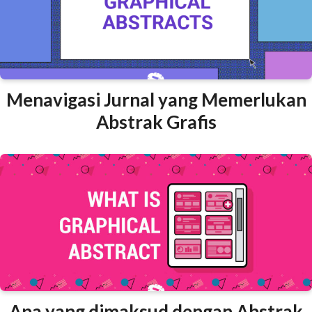
Menavigasi Jurnal yang Memerlukan
Abstrak Grafis
Apa yang dimaksud dengan Abstrak