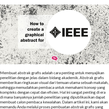
Membuat abstrak grafis adalah cara penting untuk menyajikan
penelitian dengan jelas dalam bidang akademik. Abstrak grafis
memberikan ringkasan visual dari temuan utama sebuah makalah,
sehingga memudahkan pembaca untuk memahami konsep yang
kompleks dengan cepat dan efisien. Hal ini sangat penting di era
di mana banyaknya jumlah penelitian yang dipublikasikan dapat
membuat calon pembaca kewalahan. Dalam artikel ini, kami akan
memandu Anda melalui proses pembuatan abstrak grafis yang