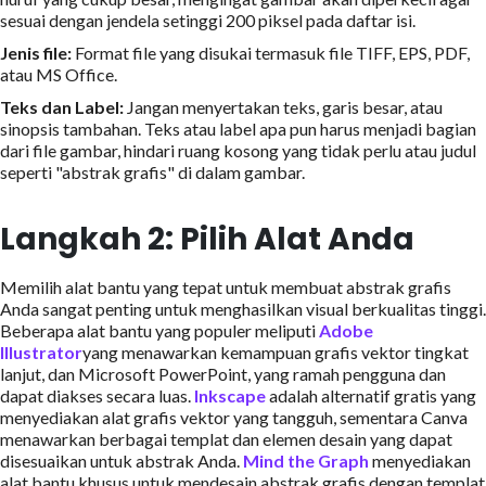
sesuai dengan jendela setinggi 200 piksel pada daftar isi.
Jenis file:
Format file yang disukai termasuk file TIFF, EPS, PDF,
atau MS Office.
Teks dan Label:
Jangan menyertakan teks, garis besar, atau
sinopsis tambahan. Teks atau label apa pun harus menjadi bagian
dari file gambar, hindari ruang kosong yang tidak perlu atau judul
seperti "abstrak grafis" di dalam gambar.
Langkah 2: Pilih Alat Anda
Memilih alat bantu yang tepat untuk membuat abstrak grafis
Anda sangat penting untuk menghasilkan visual berkualitas tinggi.
Beberapa alat bantu yang populer meliputi
Adobe
Illustrator
yang menawarkan kemampuan grafis vektor tingkat
lanjut, dan Microsoft PowerPoint, yang ramah pengguna dan
dapat diakses secara luas.
Inkscape
adalah alternatif gratis yang
menyediakan alat grafis vektor yang tangguh, sementara Canva
menawarkan berbagai templat dan elemen desain yang dapat
disesuaikan untuk abstrak Anda.
Mind the Graph
menyediakan
alat bantu khusus untuk mendesain abstrak grafis dengan templat