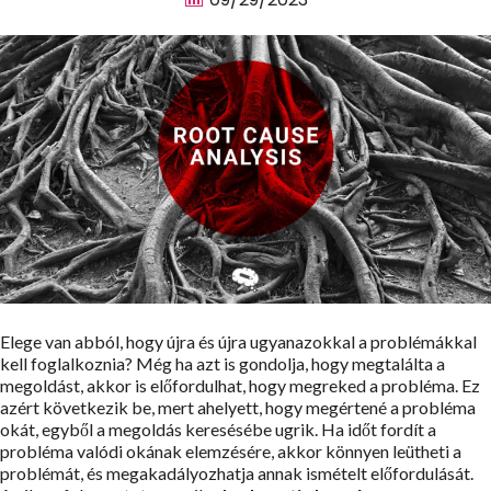
Elege van abból, hogy újra és újra ugyanazokkal a problémákkal
kell foglalkoznia? Még ha azt is gondolja, hogy megtalálta a
megoldást, akkor is előfordulhat, hogy megreked a probléma. Ez
azért következik be, mert ahelyett, hogy megértené a probléma
okát, egyből a megoldás keresésébe ugrik. Ha időt fordít a
probléma valódi okának elemzésére, akkor könnyen leütheti a
problémát, és megakadályozhatja annak ismételt előfordulását.