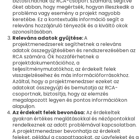
biztosíthatnak az RCA-csoport számára, segítve
őket abban, hogy megértsék, hogyan illeszkedik a
probléma vagy esemény a projekt nagyobb
keretébe. Ez a kontextuális információ segít a
releváns hozzájáruló tényezők és a kiváltó okok
azonosításában.
Releváns adatok gyűjtése:
A
projektmenedzserek segíthetnek a releváns
adatok összegyűjtésében és rendszerezésében az
RCA számára. Ők hozzáférhetnek a
projektdokumentációhoz, a
teljesítménymutatókhoz, az érdekelt felek
visszajelzéseihez és más információforrásokhoz.
Azáltal, hogy a projektmenedzser ezeket az
adatokat összegyűjti és bemutatja az RCA-
csoportnak, biztosítja, hogy az elemzés
megalapozott legyen és pontos információkon
alapuljon.
Az érdekelt felek bevonása:
Az érdekeltek
gyakran értékes meglátásokkal és nézőpontokkal
rendelkeznek az adott problémával kapcsolatban.
A projektmenedzser bevonhatja az érdekelt
feleket, például a csapattagokat, az ügyfeleket és a