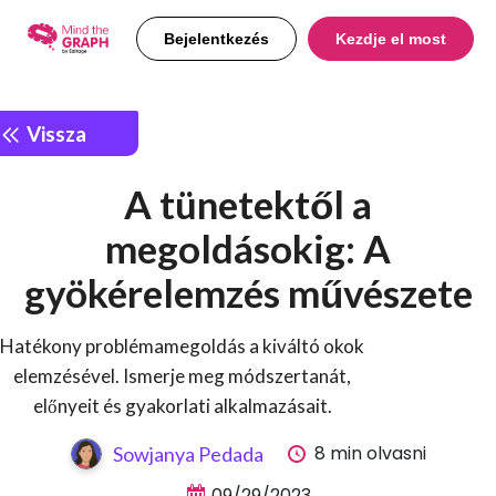
Bejelentkezés
Kezdje el most
Vissza
A tünetektől a
megoldásokig: A
gyökérelemzés művészete
Hatékony problémamegoldás a kiváltó okok
elemzésével. Ismerje meg módszertanát,
előnyeit és gyakorlati alkalmazásait.
8 min olvasni
Sowjanya Pedada
09/29/2023