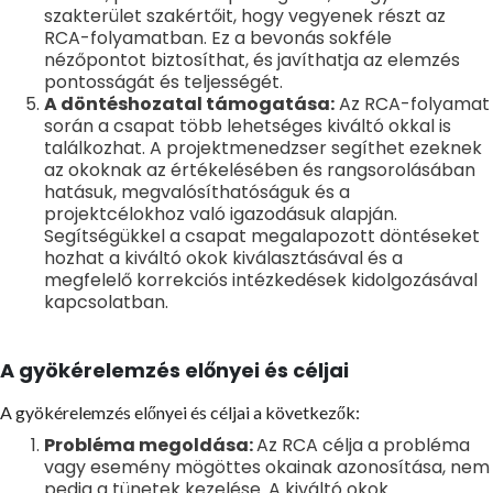
szakterület szakértőit, hogy vegyenek részt az
RCA-folyamatban. Ez a bevonás sokféle
nézőpontot biztosíthat, és javíthatja az elemzés
pontosságát és teljességét.
A döntéshozatal támogatása:
Az RCA-folyamat
során a csapat több lehetséges kiváltó okkal is
találkozhat. A projektmenedzser segíthet ezeknek
az okoknak az értékelésében és rangsorolásában
hatásuk, megvalósíthatóságuk és a
projektcélokhoz való igazodásuk alapján.
Segítségükkel a csapat megalapozott döntéseket
hozhat a kiváltó okok kiválasztásával és a
megfelelő korrekciós intézkedések kidolgozásával
kapcsolatban.
A gyökérelemzés előnyei és céljai
A gyökérelemzés előnyei és céljai a következők:
Probléma megoldása:
Az RCA célja a probléma
vagy esemény mögöttes okainak azonosítása, nem
pedig a tünetek kezelése. A kiváltó okok