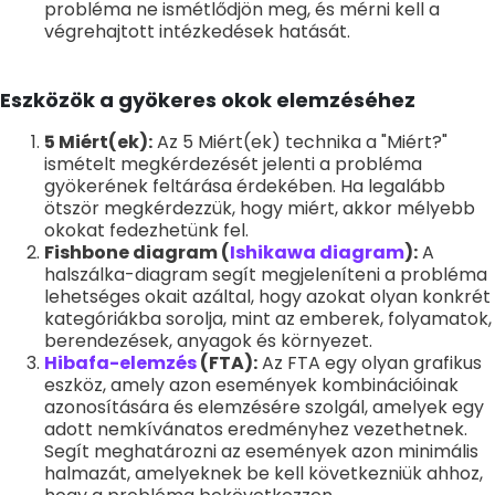
probléma ne ismétlődjön meg, és mérni kell a
végrehajtott intézkedések hatását.
Eszközök a gyökeres okok elemzéséhez
5 Miért(ek):
Az 5 Miért(ek) technika a "Miért?"
ismételt megkérdezését jelenti a probléma
gyökerének feltárása érdekében. Ha legalább
ötször megkérdezzük, hogy miért, akkor mélyebb
okokat fedezhetünk fel.
Fishbone diagram (
Ishikawa diagram
):
A
halszálka-diagram segít megjeleníteni a probléma
lehetséges okait azáltal, hogy azokat olyan konkrét
kategóriákba sorolja, mint az emberek, folyamatok,
berendezések, anyagok és környezet.
Hibafa-elemzés
(FTA):
Az FTA egy olyan grafikus
eszköz, amely azon események kombinációinak
azonosítására és elemzésére szolgál, amelyek egy
adott nemkívánatos eredményhez vezethetnek.
Segít meghatározni az események azon minimális
halmazát, amelyeknek be kell következniük ahhoz,