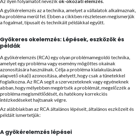
Az ilyen folyamatot nevezik
ok-okozati elemzés
.
A gyökérelemzés az a technika, amelyet a vállalatok alkalmaznak,
ha probléma merül fel. Ebben a cikkben részletesen megismerjük
a fogalmat, típusait és technikáit példákkal együtt.
Gyökeres okelemzés: Lépések, eszközök és
példák
A gyökérelemzés (RCA) egy olyan problémamegoldó technika,
amelyet egy probléma vagy esemény mögöttes okainak
azonosítására használnak. Célja a probléma kialakulásának
alapvető oka(i) azonosítása, ahelyett, hogy csak a tünetekkel
foglalkozna. Az RCA segít a szervezeteknek vagy egyéneknek
abban, hogy mélyebben megértsék a problémát, megelőzzék a
probléma megismétlődését, és hatékony korrekciós
intézkedéseket hajtsanak végre.
Az alábbiakban az RCA általános lépéseit, általános eszközeit és
példáit ismertetjük:
A gyökérelemzés lépései