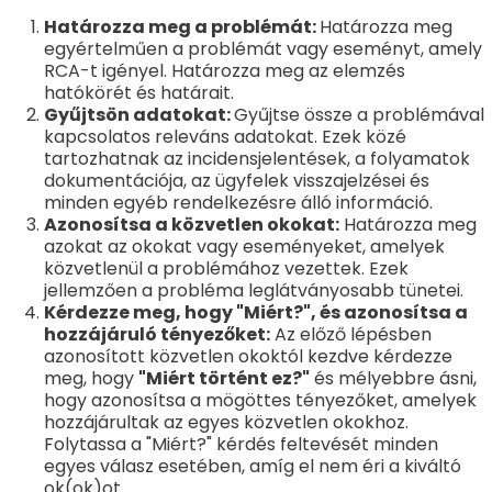
Határozza meg a problémát:
Határozza meg
egyértelműen a problémát vagy eseményt, amely
RCA-t igényel. Határozza meg az elemzés
hatókörét és határait.
Gyűjtsön adatokat:
Gyűjtse össze a problémával
kapcsolatos releváns adatokat. Ezek közé
tartozhatnak az incidensjelentések, a folyamatok
dokumentációja, az ügyfelek visszajelzései és
minden egyéb rendelkezésre álló információ.
Azonosítsa a közvetlen okokat:
Határozza meg
azokat az okokat vagy eseményeket, amelyek
közvetlenül a problémához vezettek. Ezek
jellemzően a probléma leglátványosabb tünetei.
Kérdezze meg, hogy "Miért?", és azonosítsa a
hozzájáruló tényezőket:
Az előző lépésben
azonosított közvetlen okoktól kezdve kérdezze
meg, hogy
"Miért történt ez?"
és mélyebbre ásni,
hogy azonosítsa a mögöttes tényezőket, amelyek
hozzájárultak az egyes közvetlen okokhoz.
Folytassa a "Miért?" kérdés feltevését minden
egyes válasz esetében, amíg el nem éri a kiváltó
ok(ok)ot.