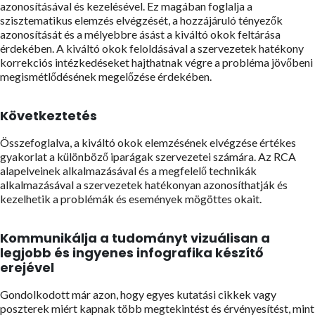
azonosításával és kezelésével. Ez magában foglalja a
szisztematikus elemzés elvégzését, a hozzájáruló tényezők
azonosítását és a mélyebbre ásást a kiváltó okok feltárása
érdekében. A kiváltó okok feloldásával a szervezetek hatékony
korrekciós intézkedéseket hajthatnak végre a probléma jövőbeni
megismétlődésének megelőzése érdekében.
Következtetés
Összefoglalva, a kiváltó okok elemzésének elvégzése értékes
gyakorlat a különböző iparágak szervezetei számára. Az RCA
alapelveinek alkalmazásával és a megfelelő technikák
alkalmazásával a szervezetek hatékonyan azonosíthatják és
kezelhetik a problémák és események mögöttes okait.
Kommunikálja a tudományt vizuálisan a
legjobb és ingyenes infografika készítő
erejével
Gondolkodott már azon, hogy egyes kutatási cikkek vagy
poszterek miért kapnak több megtekintést és érvényesítést, mint