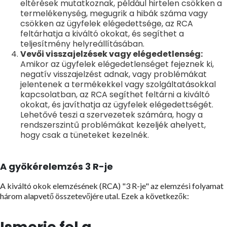
eltérések mutatkoznak, például hirtelen csökken a
termelékenység, megugrik a hibák száma vagy
csökken az ügyfelek elégedettsége, az RCA
feltárhatja a kiváltó okokat, és segíthet a
teljesítmény helyreállításában.
Vevői visszajelzések vagy elégedetlenség:
Amikor az ügyfelek elégedetlenséget fejeznek ki,
negatív visszajelzést adnak, vagy problémákat
jelentenek a termékekkel vagy szolgáltatásokkal
kapcsolatban, az RCA segíthet feltárni a kiváltó
okokat, és javíthatja az ügyfelek elégedettségét.
Lehetővé teszi a szervezetek számára, hogy a
rendszerszintű problémákat kezeljék ahelyett,
hogy csak a tüneteket kezelnék.
A gyökérelemzés 3 R-je
A kiváltó okok elemzésének (RCA) "3 R-je" az elemzési folyamat
három alapvető összetevőjére utal. Ezek a következők: