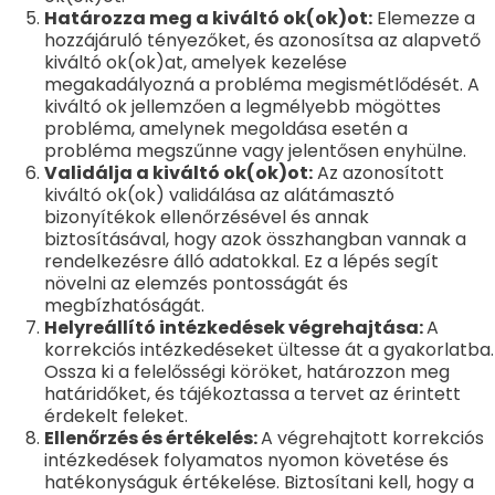
Határozza meg a kiváltó ok(ok)ot:
Elemezze a
hozzájáruló tényezőket, és azonosítsa az alapvető
kiváltó ok(ok)at, amelyek kezelése
megakadályozná a probléma megismétlődését. A
kiváltó ok jellemzően a legmélyebb mögöttes
probléma, amelynek megoldása esetén a
probléma megszűnne vagy jelentősen enyhülne.
Validálja a kiváltó ok(ok)ot:
Az azonosított
kiváltó ok(ok) validálása az alátámasztó
bizonyítékok ellenőrzésével és annak
biztosításával, hogy azok összhangban vannak a
rendelkezésre álló adatokkal. Ez a lépés segít
növelni az elemzés pontosságát és
megbízhatóságát.
Helyreállító intézkedések végrehajtása:
A
korrekciós intézkedéseket ültesse át a gyakorlatba.
Ossza ki a felelősségi köröket, határozzon meg
határidőket, és tájékoztassa a tervet az érintett
érdekelt feleket.
Ellenőrzés és értékelés:
A végrehajtott korrekciós
intézkedések folyamatos nyomon követése és
hatékonyságuk értékelése. Biztosítani kell, hogy a