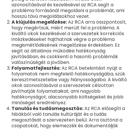
azonosításával és kezelésével az RCA segít a
probléma forrásánál megoldani a problémát, ami
hosszú távú megoldásokhoz vezet.
A kiújulás megelőzése:
Az RCA arra összpontosít,
hogy megértsük, miért merült fel a probléma. A
kiváltó okok kezelésével a szervezetek korrekciós
intézkedéseket hajthatnak végre a probléma
megismétlődésének megelőzése érdekében. Ez
segít az általános működési hatékonyság
javításában, és csökkenti a hasonló problémák
valószínűségét a jövőben.
Folyamatfejlesztés:
Az RCA betekintést nyújt a
folyamatok nem megfelelő hatékonyságába, szűk
keresztmetszeteibe vagy hiányosságaiba. A kiváltó
okok azonosításával a szervezetek célzottan
javíthatják folyamataikat, ami nagyobb
hatékonyságot, alacsonyabb költségeket és jobb
minőséget eredményez.
Tanulás és tudásmegosztás:
Az RCA elősegíti a
hibákból való tanulás kultúráját és a tudás
megosztását a szervezeten belül. Arra ösztönzi a
csapatokat, hogy elemezzék és dokumentálják