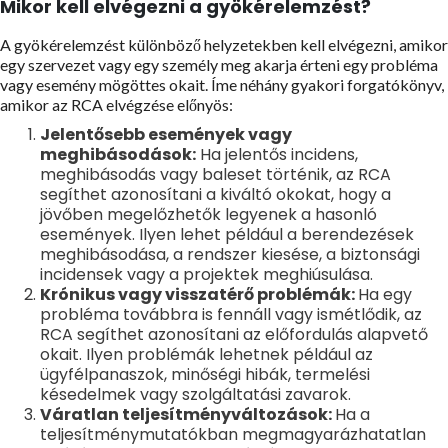
Mikor kell elvégezni a gyökérelemzést?
A gyökérelemzést különböző helyzetekben kell elvégezni, amikor
egy szervezet vagy egy személy meg akarja érteni egy probléma
vagy esemény mögöttes okait. Íme néhány gyakori forgatókönyv,
amikor az RCA elvégzése előnyös:
Jelentősebb események vagy
meghibásodások:
Ha jelentős incidens,
meghibásodás vagy baleset történik, az RCA
segíthet azonosítani a kiváltó okokat, hogy a
jövőben megelőzhetők legyenek a hasonló
események. Ilyen lehet például a berendezések
meghibásodása, a rendszer kiesése, a biztonsági
incidensek vagy a projektek meghiúsulása.
Krónikus vagy visszatérő problémák:
Ha egy
probléma továbbra is fennáll vagy ismétlődik, az
RCA segíthet azonosítani az előfordulás alapvető
okait. Ilyen problémák lehetnek például az
ügyfélpanaszok, minőségi hibák, termelési
késedelmek vagy szolgáltatási zavarok.
Váratlan teljesítményváltozások:
Ha a
teljesítménymutatókban megmagyarázhatatlan