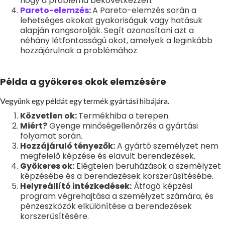
hogy a probléma bekövetkezzen.
Pareto-elemzés
:
A Pareto-elemzés során a
lehetséges okokat gyakoriságuk vagy hatásuk
alapján rangsorolják. Segít azonosítani azt a
néhány létfontosságú okot, amelyek a leginkább
hozzájárulnak a problémához.
Példa a gyökeres okok elemzésére
Vegyünk egy példát egy termék gyártási hibájára.
Közvetlen ok:
Termékhiba a terepen.
Miért?
Gyenge minőségellenőrzés a gyártási
folyamat során.
Hozzájáruló tényezők:
A gyártó személyzet nem
megfelelő képzése és elavult berendezések.
Gyökeres ok:
Elégtelen beruházások a személyzet
képzésébe és a berendezések korszerűsítésébe.
Helyreállító intézkedések:
Átfogó képzési
program végrehajtása a személyzet számára, és
pénzeszközök elkülönítése a berendezések
korszerűsítésére.