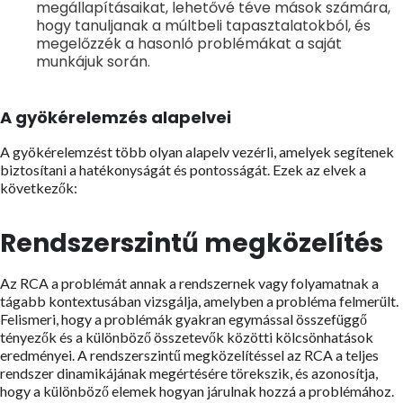
megállapításaikat, lehetővé téve mások számára,
hogy tanuljanak a múltbeli tapasztalatokból, és
megelőzzék a hasonló problémákat a saját
munkájuk során.
A gyökérelemzés alapelvei
A gyökérelemzést több olyan alapelv vezérli, amelyek segítenek
biztosítani a hatékonyságát és pontosságát. Ezek az elvek a
következők:
Rendszerszintű megközelítés
Az RCA a problémát annak a rendszernek vagy folyamatnak a
tágabb kontextusában vizsgálja, amelyben a probléma felmerült.
Felismeri, hogy a problémák gyakran egymással összefüggő
tényezők és a különböző összetevők közötti kölcsönhatások
eredményei. A rendszerszintű megközelítéssel az RCA a teljes
rendszer dinamikájának megértésére törekszik, és azonosítja,
hogy a különböző elemek hogyan járulnak hozzá a problémához.