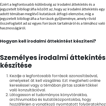
Ezért a legfontosabb különbség az irodalmi áttekintés és a
jegyzetelt bibliográfia között az, hogy az irodalmi áttekintés egy
adott témában meglévő kutatások átfogó elemzése, míg a
jegyzetelt bibliográfia a források gyűjteménye, amely rövid
összefoglalót ad az egyes források tartalmáról és a témához való
hasznosságáról.
Hogyan kell irodalmi áttekintést készíteni?
Személyes irodalmi áttekintés
készítése
Kezdje a legfontosabb források azonosításával,
amelyeket át kell vizsgálnia. Ezt megteheti online
kereséssel vagy a témában jártas szakértőkkel
való konzultációval.
Látogasson el tudományos könyvtárakba,
archívumokba és kutatóközpontokba, hogy
hozzáférjen a vonatkozó nyomtatott folyóiratokhoz