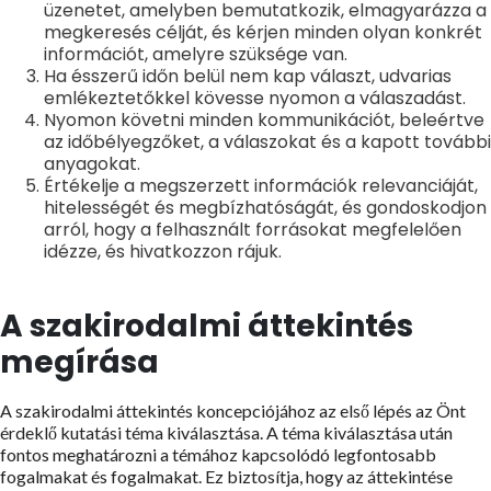
üzenetet, amelyben bemutatkozik, elmagyarázza a
megkeresés célját, és kérjen minden olyan konkrét
információt, amelyre szüksége van.
Ha ésszerű időn belül nem kap választ, udvarias
emlékeztetőkkel kövesse nyomon a válaszadást.
Nyomon követni minden kommunikációt, beleértve
az időbélyegzőket, a válaszokat és a kapott további
anyagokat.
Értékelje a megszerzett információk relevanciáját,
hitelességét és megbízhatóságát, és gondoskodjon
arról, hogy a felhasznált forrásokat megfelelően
idézze, és hivatkozzon rájuk.
A szakirodalmi áttekintés
megírása
A szakirodalmi áttekintés koncepciójához az első lépés az Önt
érdeklő kutatási téma kiválasztása. A téma kiválasztása után
fontos meghatározni a témához kapcsolódó legfontosabb
fogalmakat és fogalmakat. Ez biztosítja, hogy az áttekintése