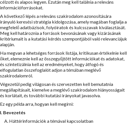
célzott és alapos legyen. Ezután meg kell találnia a releváns
információforrásokat.
A következő lépés a releváns szakirodalom azonosítására
irányuló keresési stratégia kidolgozása, amely magában foglalja a
megfelelő adatbázisok, folyóiratok és kulcsszavak kiválasztását.
Meg kell határoznia a források bevonásának vagy kizárásának
kritériumait is a kutatási kérdés szempontjából való relevanciájuk
alapján.
Ha megvan a lehetséges források listája, kritikusan értékelnie kell
őket, elemeznie kell az összegyűjtött információkat és adatokat,
és szintetizálnia kell az eredményeket, hogy átfogó és
elfogulatlan összefoglalót adjon a témában meglévő
szakirodalomról.
Végezetül pedig világosan és szervezetten kell bemutatnia
megállapításait, kiemelve a meglévő szakirodalom hiányosságait
és korlátait, és további kutatási irányokat javasolva.
Ez egy példa arra, hogyan kell megírni:
I. Bevezetés
A. Háttérinformációk a témával kapcsolatban