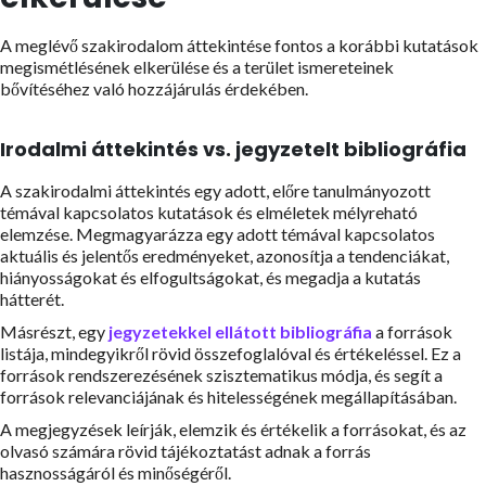
A meglévő szakirodalom áttekintése fontos a korábbi kutatások
megismétlésének elkerülése és a terület ismereteinek
bővítéséhez való hozzájárulás érdekében.
Irodalmi áttekintés vs. jegyzetelt bibliográfia
A szakirodalmi áttekintés egy adott, előre tanulmányozott
témával kapcsolatos kutatások és elméletek mélyreható
elemzése. Megmagyarázza egy adott témával kapcsolatos
aktuális és jelentős eredményeket, azonosítja a tendenciákat,
hiányosságokat és elfogultságokat, és megadja a kutatás
hátterét.
Másrészt, egy
jegyzetekkel ellátott bibliográfia
a források
listája, mindegyikről rövid összefoglalóval és értékeléssel. Ez a
források rendszerezésének szisztematikus módja, és segít a
források relevanciájának és hitelességének megállapításában.
A megjegyzések leírják, elemzik és értékelik a forrásokat, és az
olvasó számára rövid tájékoztatást adnak a forrás
hasznosságáról és minőségéről.