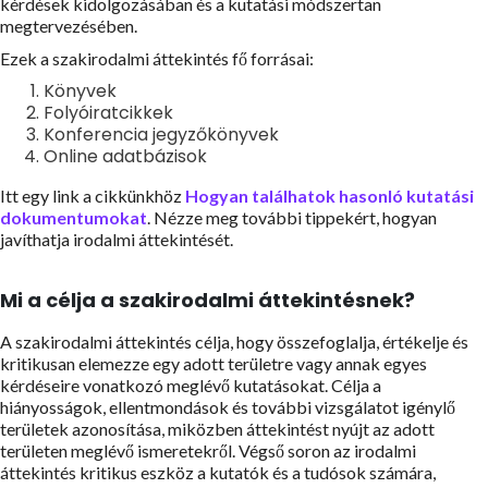
kérdések kidolgozásában és a kutatási módszertan
megtervezésében.
Ezek a szakirodalmi áttekintés fő forrásai:
Könyvek
Folyóiratcikkek
Konferencia jegyzőkönyvek
Online adatbázisok
Itt egy link a cikkünkhöz
Hogyan találhatok hasonló kutatási
dokumentumokat
. Nézze meg további tippekért, hogyan
javíthatja irodalmi áttekintését.
Mi a célja a szakirodalmi áttekintésnek?
A szakirodalmi áttekintés célja, hogy összefoglalja, értékelje és
kritikusan elemezze egy adott területre vagy annak egyes
kérdéseire vonatkozó meglévő kutatásokat. Célja a
hiányosságok, ellentmondások és további vizsgálatot igénylő
területek azonosítása, miközben áttekintést nyújt az adott
területen meglévő ismeretekről. Végső soron az irodalmi
áttekintés kritikus eszköz a kutatók és a tudósok számára,