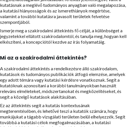
kutatásnak a meglévő tudományos anyagban való megalapozása,
a kutatási hiányosságok és az ismerethiányok megértése,
valamint a további kutatásra javasolt területek felvetése
szempontjából.
Ismerje meg a szakirodalmi áttekintés fő célját, a különbséget a
jegyzetekkel ellátott szakirodalomtól, és tanulja meg, hogyan kell
elkészíteni, a koncepciótól kezdve az írás folyamatáig.
Mi az a szakirodalmi áttekintés?
A szakirodalmi áttekintés a rendelkezésre álló szakirodalom,
kutatások és tudományos publikációk átfogó elemzése, amelyek
egy adott témára vagy kutatási kérdésre vonatkoznak. Segít a
kutatóknak azonosítani a korábbi tanulmányokban használt
releváns elméleteket, módszertanokat és megközelítéseket, és
segít a közelgő kutatások alakításában.
Ez az áttekintés segít a kutatás kontextusának
megteremtésében, és lehetővé teszi a kutatók számára, hogy
munkájukat a tágabb vizsgálati területen belül elhelyezzék. Segít
továbbá a kutatási célok megfogalmazásában, a kutatási