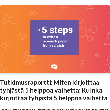
Tutkimusraportti: Miten kirjoittaa
tyhjästä 5 helppoa vaihetta: Kuinka
kirjoittaa tyhjästä 5 helppoa vaihetta
Kaikki, mitä tarvitset tutkimustyön laatimiseen: miten kirjoittaa, miten