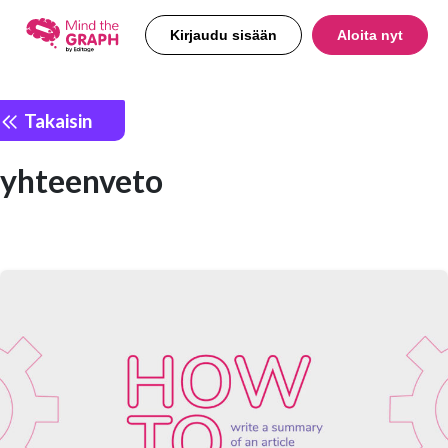
Kirjaudu sisään
Aloita nyt
Takaisin
yhteenveto