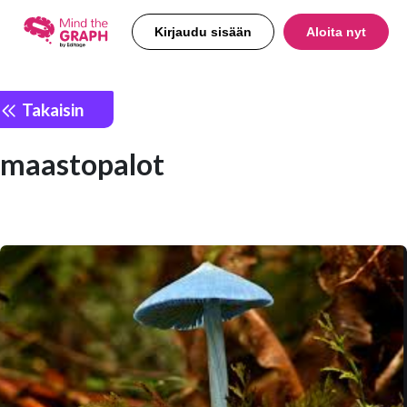
Kirjaudu sisään
Aloita nyt
Takaisin
maastopalot