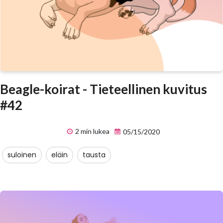
Beagle-koirat - Tieteellinen kuvitus
#42
2 min lukea
05/15/2020
suloinen
eläin
tausta