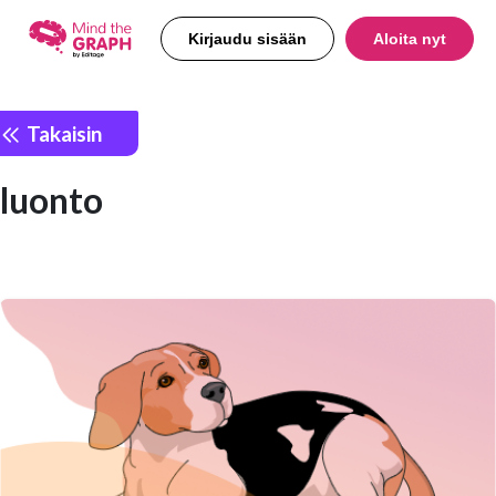
Kirjaudu sisään
Aloita nyt
Takaisin
luonto