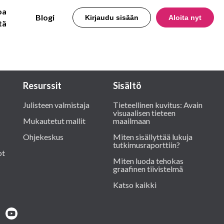
oa
Blogi
Kirjaudu sisään
Aloita nyt
tä
Resurssit
Sisältö
Julisteen valmistaja
Tieteellinen kuvitus: Avain
visuaalisen tieteen
Mukautetut mallit
maailmaan
Ohjekeskus
Miten sisällyttää lukuja
tutkimusraporttiin?
ot
Miten luoda tehokas
graafinen tiivistelmä
Katso kaikki