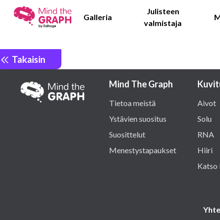
Julisteen
Galleria
M
valmistaja
Takaisin
Mind The Graph
Kuvit
Tietoa meistä
Aivot
Ystävien suositus
Solu
Suosittelut
RNA
Menestystapaukset
Hiiri
Katso 
Yhte