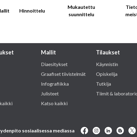
Mukautettu
Tiet
allit
Hinnoittelu
suunnittelu
meis
ukset
Mallit
Tilaukset
Diaesitykset
Käynnistin
Graafiset tiivistelmät
Opiskelija
Infografiikka
Tutkija
Julisteet
Tiimit & laboratori
kaikki
Katso kaikki
ydenpito sosiaalisessa mediassa