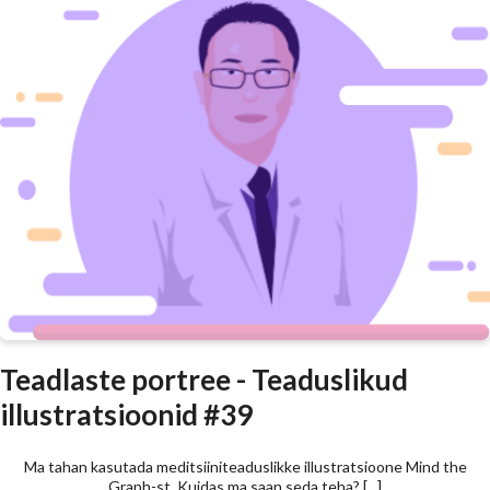
Teadlaste portree - Teaduslikud
illustratsioonid #39
Ma tahan kasutada meditsiiniteaduslikke illustratsioone Mind the
Graph-st. Kuidas ma saan seda teha? [...]