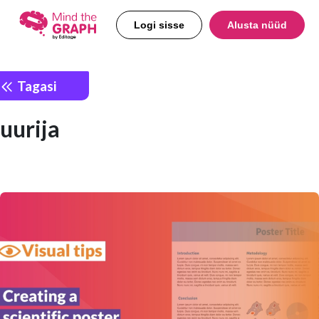
Logi sisse
Alusta nüüd
Tagasi
uurija