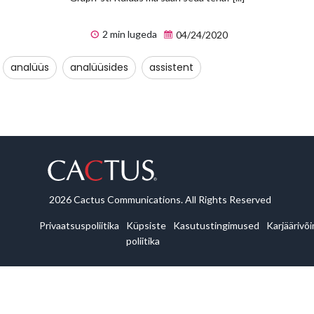
2 min lugeda
04/24/2020
analüüs
analüüsides
assistent
2026 Cactus Communications. All Rights Reserved
Privaatsuspoliitika
Küpsiste
Kasutustingimused
Karjäärivõ
poliitika