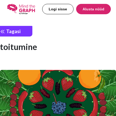
Logi sisse
Alusta nüüd
Tagasi
toitumine