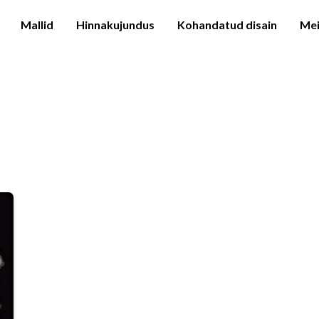
Mallid
Hinnakujundus
Kohandatud disain
Mei