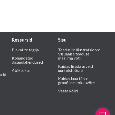
Ressursid
Sisu
Plakatite tegija
Teaduslik illustratsioon:
Visuaalse teaduse
Kohandatud
maailma võti
disainilahendused
Kuidas lisada arveid
Abikeskus
uurimistöösse
orid
Kuidas luua tõhus
graafiline kokkuvõte
Vaata kõiki