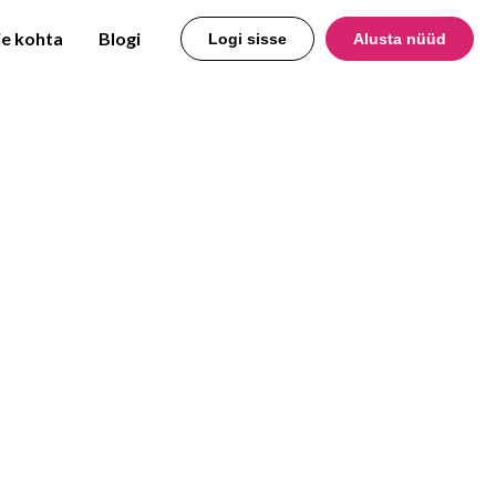
e kohta
Blogi
Logi sisse
Alusta nüüd