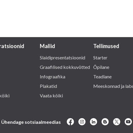
tratsioonid
Mallid
Tellimused
Slaidipresentatsioonid
Starter
Graafilised kokkuvõtted
Õpilane
Infograafika
Teadlane
Plakatid
Meeskonnad ja lab
kõiki
Vaata kõiki
Ühendage sotsiaalmeedias