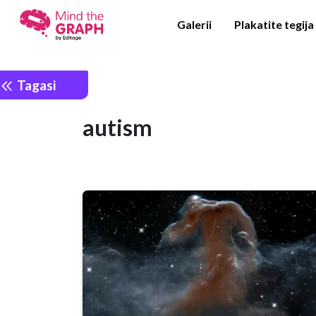
Galerii
Plakatite tegija
Tagasi
autism