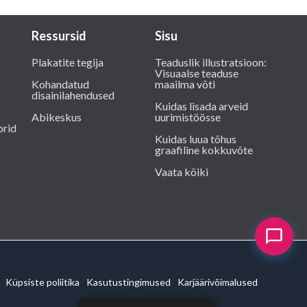
Ressursid
Sisu
Plakatite tegija
Teaduslik illustratsioon:
Visuaalse teaduse
Kohandatud
maailma võti
disainilahendused
Kuidas lisada arveid
Abikeskus
uurimistöösse
orid
Kuidas luua tõhus
graafiline kokkuvõte
Vaata kõiki
Küpsiste poliitika
Kasutustingimused
Karjäärivõimalused