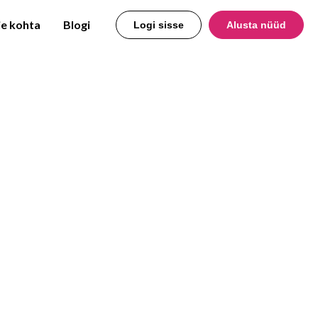
e kohta
Blogi
Logi sisse
Alusta nüüd