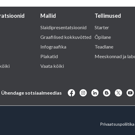
tratsioonid
Mallid
Tellimused
Slaidipresentatsioonid
Starter
Graafilised kokkuvõtted
Õpilane
Infograafika
Teadlane
Plakatid
Meeskonnad ja lab
kõiki
Vaata kõiki
Ühendage sotsiaalmeedias
Privaatsuspoliitika