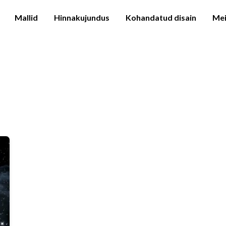
Mallid
Hinnakujundus
Kohandatud disain
Mei