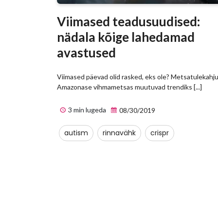
Viimased teadusuudised:
nädala kõige lahedamad
avastused
Viimased päevad olid rasked, eks ole? Metsatulekahj
Amazonase vihmametsas muutuvad trendiks [...]
3 min lugeda
08/30/2019
autism
rinnavähk
crispr