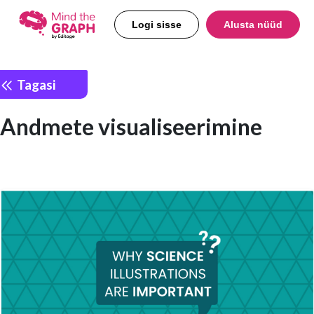
Logi sisse
Alusta nüüd
Tagasi
Andmete visualiseerimine