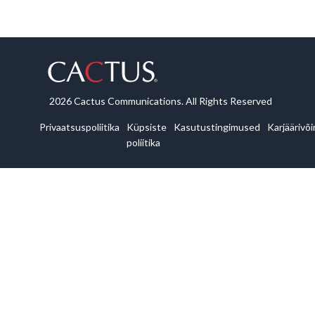
2026 Cactus Communications. All Rights Reserved
Privaatsuspoliitika
Küpsiste
Kasutustingimused
Karjäärivõ
poliitika