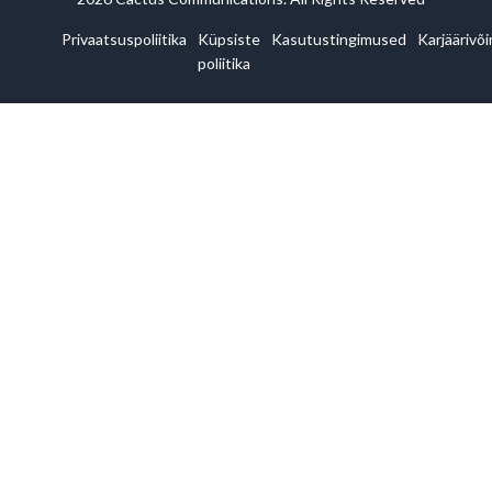
Privaatsuspoliitika
Küpsiste
Kasutustingimused
Karjäärivõ
poliitika