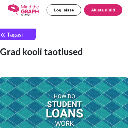
Logi sisse
Alusta nüüd
Tagasi
Grad kooli taotlused