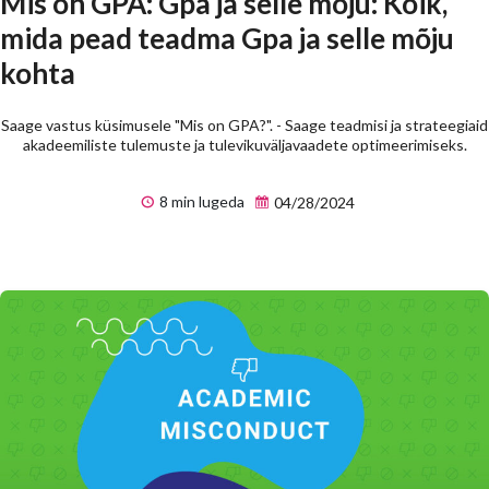
Mis on GPA: Gpa ja selle mõju: Kõik,
mida pead teadma Gpa ja selle mõju
kohta
Saage vastus küsimusele "Mis on GPA?". - Saage teadmisi ja strateegiaid
akadeemiliste tulemuste ja tulevikuväljavaadete optimeerimiseks.
8 min lugeda
04/28/2024