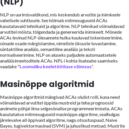
(NLP)
NLP on uurimisvaldkond, mis keskendub arvutite ja inimkeele
vahelisele suhtlusele. See hõlmab mitmesuguseid ACAs
kasutatavaid tehnikaid ja algoritme. NLP tehnikad võimaldavad
arvutitel mõista, tõlgendada ja genereerida inimkeelt. Mõnede
ACAs levinud NLP-ülesannete hulka kuuluvad tokeniseerimine,
sõnade osade märgistamine, nimeliste üksuste tuvastamine,
süntaktiline analüüs, semantiline analüüs ja teksti
normaliseerimine. NLP on aluseks paljudele automaatsetele
analüüsimeetoditele ACAs. NPL-i kohta lisateabe saamiseks
vaadake "
Loomuliku keeletöötluse võimsus
“.
Masinõppe algoritmid
Masinõppe algoritmid mängivad ACAs olulist rolli, kuna need
võimaldavad arvutitel õppida mustreid ja teha prognoosid
andmete põhjal ilma selgesõnalise programmeerimiseta. ACAs
kasutatakse mitmesuguseid masinõppe algoritme, sealhulgas
järelevalve all õppivaid algoritme, nagu otsustuspuud, Naive
Bayes, tugivektormasinad (SVM) ja juhuslikud metsad. Mustrite