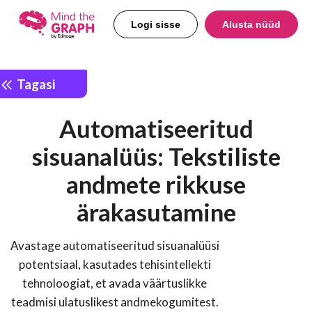
Logi sisse
Alusta nüüd
Tagasi
Automatiseeritud
sisuanalüüs: Tekstiliste
andmete rikkuse
ärakasutamine
Avastage automatiseeritud sisuanalüüsi
potentsiaal, kasutades tehisintellekti
tehnoloogiat, et avada väärtuslikke
teadmisi ulatuslikest andmekogumitest.