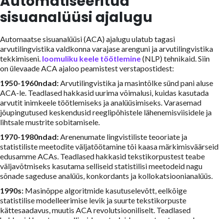
Automatiseeritud
sisuanalüüsi ajalugu
Automaatse sisuanalüüsi (ACA) ajalugu ulatub tagasi
arvutilingvistika valdkonna varajase arenguni ja arvutilingvistika
tekkimiseni.
loomuliku keele töötlemine
(NLP) tehnikaid. Siin
on ülevaade ACA ajaloo peamistest verstapostidest:
1950-1960ndad:
Arvutilingvistika ja masintõlke sünd pani aluse
ACA-le. Teadlased hakkasid uurima võimalusi, kuidas kasutada
arvutit inimkeele töötlemiseks ja analüüsimiseks. Varasemad
jõupingutused keskendusid reeglipõhistele lähenemisviisidele ja
lihtsale mustrite sobitamisele.
1970-1980ndad:
Arenenumate lingvistiliste teooriate ja
statistiliste meetodite väljatöötamine tõi kaasa märkimisväärseid
edusamme ACAs. Teadlased hakkasid tekstikorpustest teabe
väljavõtmiseks kasutama selliseid statistilisi meetodeid nagu
sõnade sageduse analüüs, konkordants ja kollokatsioonianalüüs.
1990s:
Masinõppe algoritmide kasutuselevõtt, eelkõige
statistilise modelleerimise levik ja suurte tekstikorpuste
kättesaadavus, muutis ACA revolutsiooniliselt. Teadlased