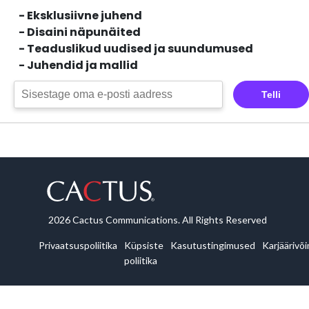
- Eksklusiivne juhend
- Disaini näpunäited
- Teaduslikud uudised ja suundumused
- Juhendid ja mallid
Telli
2026 Cactus Communications. All Rights Reserved
Privaatsuspoliitika
Küpsiste
Kasutustingimused
Karjäärivõ
poliitika