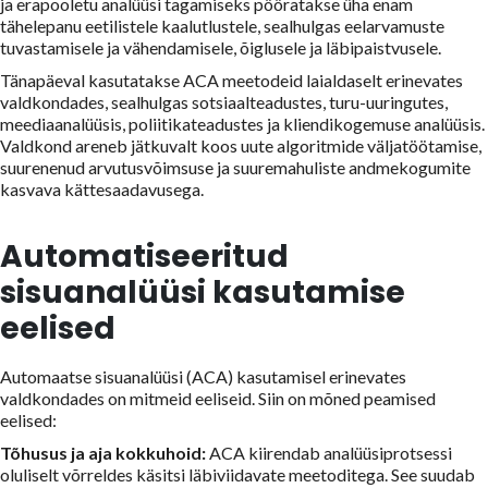
ja erapooletu analüüsi tagamiseks pööratakse üha enam
tähelepanu eetilistele kaalutlustele, sealhulgas eelarvamuste
tuvastamisele ja vähendamisele, õiglusele ja läbipaistvusele.
Tänapäeval kasutatakse ACA meetodeid laialdaselt erinevates
valdkondades, sealhulgas sotsiaalteadustes, turu-uuringutes,
meediaanalüüsis, poliitikateadustes ja kliendikogemuse analüüsis.
Valdkond areneb jätkuvalt koos uute algoritmide väljatöötamise,
suurenenud arvutusvõimsuse ja suuremahuliste andmekogumite
kasvava kättesaadavusega.
Automatiseeritud
sisuanalüüsi kasutamise
eelised
Automaatse sisuanalüüsi (ACA) kasutamisel erinevates
valdkondades on mitmeid eeliseid. Siin on mõned peamised
eelised:
Tõhusus ja aja kokkuhoid:
ACA kiirendab analüüsiprotsessi
oluliselt võrreldes käsitsi läbiviidavate meetoditega. See suudab