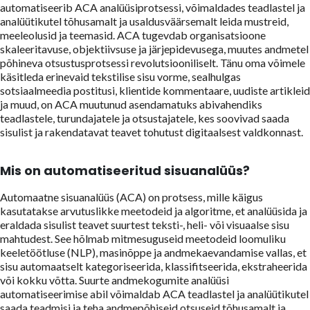
automatiseerib ACA analüüsiprotsessi, võimaldades teadlastel ja
analüütikutel tõhusamalt ja usaldusväärsemalt leida mustreid,
meeleolusid ja teemasid. ACA tugevdab organisatsioone
skaleeritavuse, objektiivsuse ja järjepidevusega, muutes andmetel
põhineva otsustusprotsessi revolutsiooniliselt. Tänu oma võimele
käsitleda erinevaid tekstilise sisu vorme, sealhulgas
sotsiaalmeedia postitusi, klientide kommentaare, uudiste artikleid
ja muud, on ACA muutunud asendamatuks abivahendiks
teadlastele, turundajatele ja otsustajatele, kes soovivad saada
sisulist ja rakendatavat teavet tohutust digitaalsest valdkonnast.
Mis on automatiseeritud sisuanalüüs?
Automaatne sisuanalüüs (ACA) on protsess, mille käigus
kasutatakse arvutuslikke meetodeid ja algoritme, et analüüsida ja
eraldada sisulist teavet suurtest teksti-, heli- või visuaalse sisu
mahtudest. See hõlmab mitmesuguseid meetodeid loomuliku
keeletöötluse (NLP), masinõppe ja andmekaevandamise vallas, et
sisu automaatselt kategoriseerida, klassifitseerida, ekstraheerida
või kokku võtta. Suurte andmekogumite analüüsi
automatiseerimise abil võimaldab ACA teadlastel ja analüütikutel
saada teadmisi ja teha andmepõhiseid otsuseid tõhusamalt ja