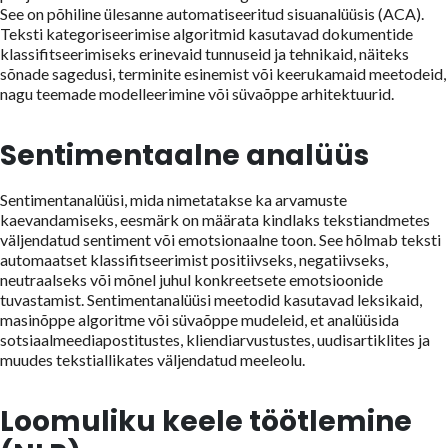
See on põhiline ülesanne automatiseeritud sisuanalüüsis (ACA).
Teksti kategoriseerimise algoritmid kasutavad dokumentide
klassifitseerimiseks erinevaid tunnuseid ja tehnikaid, näiteks
sõnade sagedusi, terminite esinemist või keerukamaid meetodeid,
nagu teemade modelleerimine või süvaõppe arhitektuurid.
Sentimentaalne analüüs
Sentimentanalüüsi, mida nimetatakse ka arvamuste
kaevandamiseks, eesmärk on määrata kindlaks tekstiandmetes
väljendatud sentiment või emotsionaalne toon. See hõlmab teksti
automaatset klassifitseerimist positiivseks, negatiivseks,
neutraalseks või mõnel juhul konkreetsete emotsioonide
tuvastamist. Sentimentanalüüsi meetodid kasutavad leksikaid,
masinõppe algoritme või süvaõppe mudeleid, et analüüsida
sotsiaalmeediapostitustes, kliendiarvustustes, uudisartiklites ja
muudes tekstiallikates väljendatud meeleolu.
Loomuliku keele töötlemine