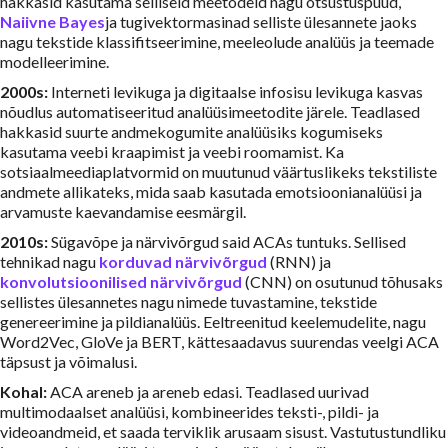
hakkasid kasutama selliseid meetodeid nagu otsustuspuud,
Naiivne Bayes
ja tugivektormasinad selliste ülesannete jaoks
nagu tekstide klassifitseerimine, meeleolude analüüs ja teemade
modelleerimine.
2000s:
Interneti levikuga ja digitaalse infosisu levikuga kasvas
nõudlus automatiseeritud analüüsimeetodite järele. Teadlased
hakkasid suurte andmekogumite analüüsiks kogumiseks
kasutama veebi kraapimist ja veebi roomamist. Ka
sotsiaalmeediaplatvormid on muutunud väärtuslikeks tekstiliste
andmete allikateks, mida saab kasutada emotsioonianalüüsi ja
arvamuste kaevandamise eesmärgil.
2010s:
Sügavõpe ja närvivõrgud said ACAs tuntuks. Sellised
tehnikad nagu
korduvad närvivõrgud
(RNN) ja
konvolutsioonilised närvivõrgud
(CNN) on osutunud tõhusaks
sellistes ülesannetes nagu nimede tuvastamine, tekstide
genereerimine ja pildianalüüs. Eeltreenitud keelemudelite, nagu
Word2Vec, GloVe ja BERT, kättesaadavus suurendas veelgi ACA
täpsust ja võimalusi.
Kohal:
ACA areneb ja areneb edasi. Teadlased uurivad
multimodaalset analüüsi, kombineerides teksti-, pildi- ja
videoandmeid, et saada terviklik arusaam sisust. Vastutustundliku