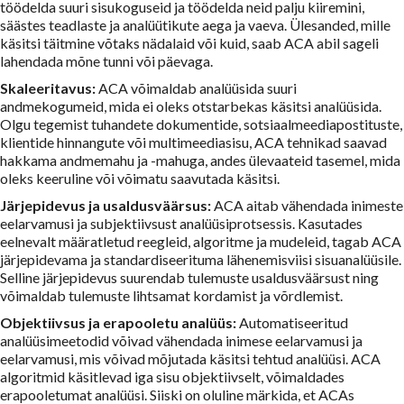
töödelda suuri sisukoguseid ja töödelda neid palju kiiremini,
säästes teadlaste ja analüütikute aega ja vaeva. Ülesanded, mille
käsitsi täitmine võtaks nädalaid või kuid, saab ACA abil sageli
lahendada mõne tunni või päevaga.
Skaleeritavus:
ACA võimaldab analüüsida suuri
andmekogumeid, mida ei oleks otstarbekas käsitsi analüüsida.
Olgu tegemist tuhandete dokumentide, sotsiaalmeediapostituste,
klientide hinnangute või multimeediasisu, ACA tehnikad saavad
hakkama andmemahu ja -mahuga, andes ülevaateid tasemel, mida
oleks keeruline või võimatu saavutada käsitsi.
Järjepidevus ja usaldusväärsus:
ACA aitab vähendada inimeste
eelarvamusi ja subjektiivsust analüüsiprotsessis. Kasutades
eelnevalt määratletud reegleid, algoritme ja mudeleid, tagab ACA
järjepidevama ja standardiseerituma lähenemisviisi sisuanalüüsile.
Selline järjepidevus suurendab tulemuste usaldusväärsust ning
võimaldab tulemuste lihtsamat kordamist ja võrdlemist.
Objektiivsus ja erapooletu analüüs:
Automatiseeritud
analüüsimeetodid võivad vähendada inimese eelarvamusi ja
eelarvamusi, mis võivad mõjutada käsitsi tehtud analüüsi. ACA
algoritmid käsitlevad iga sisu objektiivselt, võimaldades
erapooletumat analüüsi. Siiski on oluline märkida, et ACAs