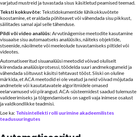
varjatud mustreid ja tuvastada sisus käsitletud peamised teemad.
Teksti kokkuvõte:
Tekstidokumentide lühikokkuvõtete
koostamine, et eraldada põhiteavet või vähendada sisu pikkust,
säilitades samal ajal selle tähenduse.
Pildi või video analüüs:
Arvutinägemise meetodite kasutamine
visuaalse sisu automaatseks analüüsiks, näiteks objektide,
stseenide, näoilmete või meeleolude tuvastamiseks piltidel või
videotes.
Automatiseeritud sisuanalüüsi meetodid võivad oluliselt
kiirendada analüüsiprotsessi, töödelda suuri andmekogumeid ja
vähendada sõltuvust käsitsi tehtavast tööst. Siiski on oluline
märkida, et ACA meetodid ei ole veatud ja neid võivad mõjutada
andmetele või kasutatavatele algoritmidele omased
eelarvamused või piirangud. ACA-süsteemidest saadud tulemuste
valideerimiseks ja tõlgendamiseks on sageli vaja inimese osalust
ja valdkondlikke teadmisi.
Loe ka:
Tehisintellekti rolli uurimine akadeemilistes
teadusuuringutes