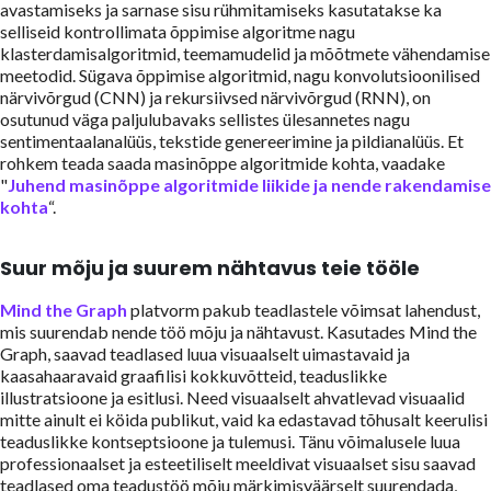
avastamiseks ja sarnase sisu rühmitamiseks kasutatakse ka
selliseid kontrollimata õppimise algoritme nagu
klasterdamisalgoritmid, teemamudelid ja mõõtmete vähendamise
meetodid. Sügava õppimise algoritmid, nagu konvolutsioonilised
närvivõrgud (CNN) ja rekursiivsed närvivõrgud (RNN), on
osutunud väga paljulubavaks sellistes ülesannetes nagu
sentimentaalanalüüs, tekstide genereerimine ja pildianalüüs. Et
rohkem teada saada masinõppe algoritmide kohta, vaadake
"
Juhend masinõppe algoritmide liikide ja nende rakendamise
kohta
“.
Suur mõju ja suurem nähtavus teie tööle
Mind the Graph
platvorm pakub teadlastele võimsat lahendust,
mis suurendab nende töö mõju ja nähtavust. Kasutades Mind the
Graph, saavad teadlased luua visuaalselt uimastavaid ja
kaasahaaravaid graafilisi kokkuvõtteid, teaduslikke
illustratsioone ja esitlusi. Need visuaalselt ahvatlevad visuaalid
mitte ainult ei köida publikut, vaid ka edastavad tõhusalt keerulisi
teaduslikke kontseptsioone ja tulemusi. Tänu võimalusele luua
professionaalset ja esteetiliselt meeldivat visuaalset sisu saavad
teadlased oma teadustöö mõju märkimisväärselt suurendada,