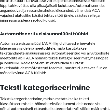
infrastruktuuri, tarkvarasse või eksperditeadmistesse, võib see
lõppkokkuvõttes olla pikaajaliselt kulutasuv. Automatiseerides
aeganõudvad ja ressursimahukad ülesanded, vähendab ACA
vajadust ulatusliku käsitsi tehtava töö järele, säästes sellega
inimressurssidega seotud kulusid.
Automatiseeritud sisuanalüüsi tüübid
Automaatse sisuanalüüsi (ACA) liigid viitavad erinevatele
lähenemisviisidele ja meetoditele, mida kasutatakse
tekstiandmete analüüsimiseks automatiseeritud või arvutipõhiste
meetodite abil. ACA hõlmab teksti kategoriseerimist, masinõpet
ja loomuliku keele töötlemist, et eraldada suurtest
tekstimahtudest mõtestatud teadmisi, mustreid ja teavet. Siin on
mõned levinud ACA tüübid:
Teksti kategoriseerimine
Teksti kategoriseerimine, mida nimetatakse ka teksti
klassifitseerimiseks, hõlmab tekstidokumentidele nende sisu
põhjal automaatselt etteantud kategooriate või siltide määramist.