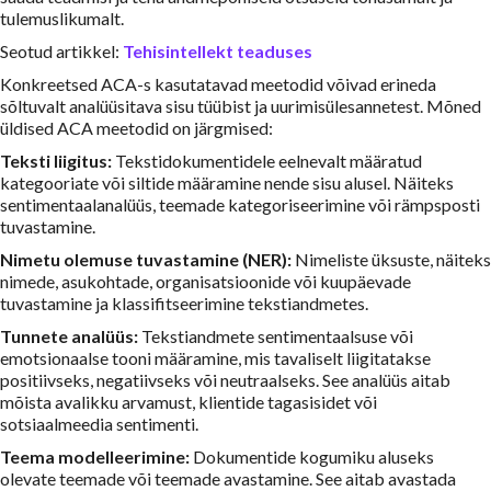
tulemuslikumalt.
Seotud artikkel:
Tehisintellekt teaduses
Konkreetsed ACA-s kasutatavad meetodid võivad erineda
sõltuvalt analüüsitava sisu tüübist ja uurimisülesannetest. Mõned
üldised ACA meetodid on järgmised:
Teksti liigitus:
Tekstidokumentidele eelnevalt määratud
kategooriate või siltide määramine nende sisu alusel. Näiteks
sentimentaalanalüüs, teemade kategoriseerimine või rämpsposti
tuvastamine.
Nimetu olemuse tuvastamine (NER):
Nimeliste üksuste, näiteks
nimede, asukohtade, organisatsioonide või kuupäevade
tuvastamine ja klassifitseerimine tekstiandmetes.
Tunnete analüüs:
Tekstiandmete sentimentaalsuse või
emotsionaalse tooni määramine, mis tavaliselt liigitatakse
positiivseks, negatiivseks või neutraalseks. See analüüs aitab
mõista avalikku arvamust, klientide tagasisidet või
sotsiaalmeedia sentimenti.
Teema modelleerimine:
Dokumentide kogumiku aluseks
olevate teemade või teemade avastamine. See aitab avastada