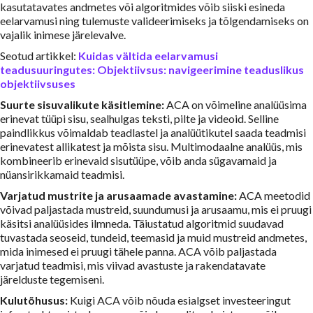
kasutatavates andmetes või algoritmides võib siiski esineda
eelarvamusi ning tulemuste valideerimiseks ja tõlgendamiseks on
vajalik inimese järelevalve.
Seotud artikkel:
Kuidas vältida eelarvamusi
teadusuuringutes: Objektiivsus: navigeerimine teaduslikus
objektiivsuses
Suurte sisuvalikute käsitlemine:
ACA on võimeline analüüsima
erinevat tüüpi sisu, sealhulgas teksti, pilte ja videoid. Selline
paindlikkus võimaldab teadlastel ja analüütikutel saada teadmisi
erinevatest allikatest ja mõista sisu. Multimodaalne analüüs, mis
kombineerib erinevaid sisutüüpe, võib anda sügavamaid ja
nüansirikkamaid teadmisi.
Varjatud mustrite ja arusaamade avastamine:
ACA meetodid
võivad paljastada mustreid, suundumusi ja arusaamu, mis ei pruugi
käsitsi analüüsides ilmneda. Täiustatud algoritmid suudavad
tuvastada seoseid, tundeid, teemasid ja muid mustreid andmetes,
mida inimesed ei pruugi tähele panna. ACA võib paljastada
varjatud teadmisi, mis viivad avastuste ja rakendatavate
järelduste tegemiseni.
Kulutõhusus:
Kuigi ACA võib nõuda esialgset investeeringut