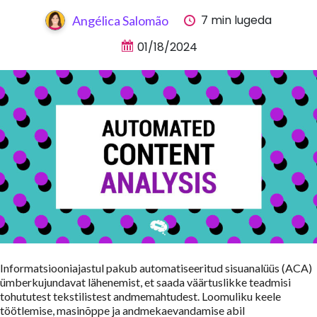
7 min lugeda
Angélica Salomão
01/18/2024
Informatsiooniajastul pakub automatiseeritud sisuanalüüs (ACA)
ümberkujundavat lähenemist, et saada väärtuslikke teadmisi
tohututest tekstilistest andmemahtudest. Loomuliku keele
töötlemise, masinõppe ja andmekaevandamise abil