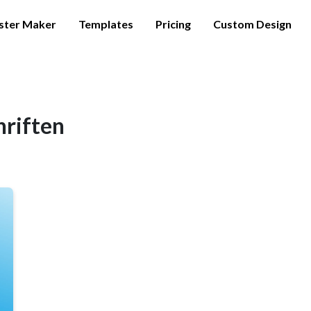
ster Maker
Templates
Pricing
Custom Design
hriften