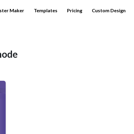
ster Maker
Templates
Pricing
Custom Design
hode