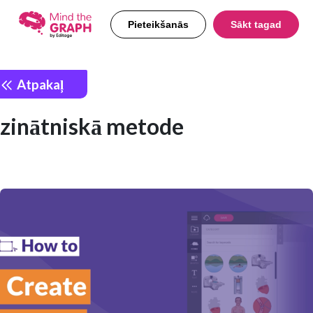
Pieteikšanās
Sākt tagad
Atpakaļ
zinātniskā metode