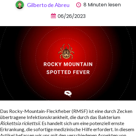
8 Minuten lesen
Gilberto de Abreu
06/26/2023
Das Rocky-Mountain-Fleckfieber (RMSF) ist eine durch Zecken
übertragene Infektionskrankheit, die durch das Bakterium
Rickettsia rickettsii
. Es handelt sich um eine potenziell ernste
Erkrankung, die sofortige medizinische Hilfe erfordert. In diesem
Artikel befassen wir uns mit den verschiedenen Aspekten von