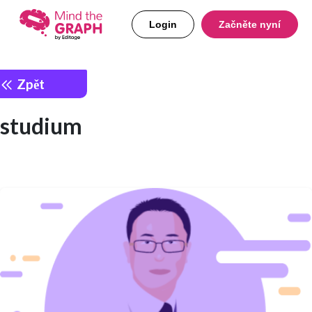
Login
Začněte nyní
Zpět
studium