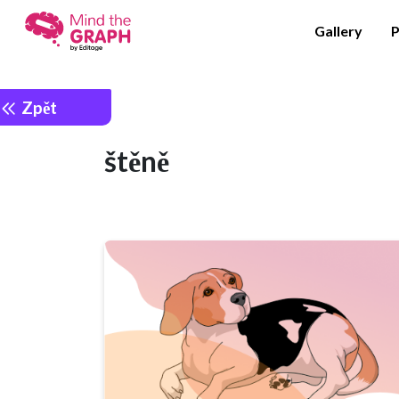
Gallery
P
Zpět
štěně