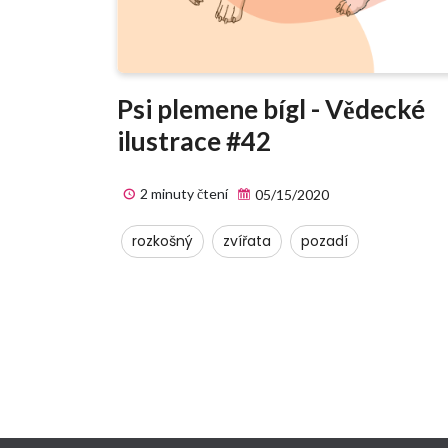
Psi plemene bígl - Vědecké
ilustrace #42
2 minuty čtení
05/15/2020
rozkošný
zvířata
pozadí