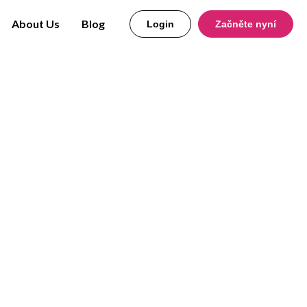
About Us
Blog
Login
Začněte nyní