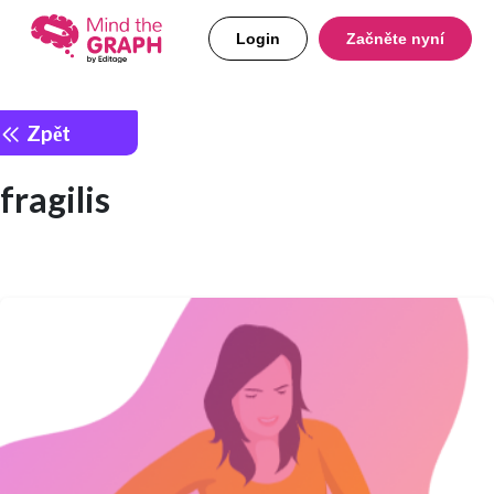
Login
Začněte nyní
Zpět
fragilis