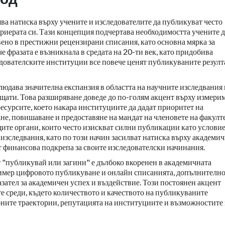
ява натиска върху учените и изследователите да публикуват често
кариерата си. Тази концепция подчертава необходимостта учените д
ено в престижни рецензирани списания, като основна мярка за
е фразата е възникнала в средата на 20-ти век, като придобива
едователските институции все повече ценят публикуваните резулт
людава значителна експанзия в областта на научните изследвания 
щати. Това разширяване доведе до по-голям акцент върху измери
ресурсите, което накара институциите да дадат приоритет на
не, повишаване и предоставяне на мандат на членовете на факулте
те органи, които често изискват силни публикации като условие
 изследвания, като по този начин засилват натиска върху академи
ят финансова подкрепа за своите изследователски начинания.
"публикувай или загини" е дълбоко вкоренен в академичната
ример цифровото публикуване и онлайн списанията, допълнителн
зател за академичен успех и въздействие. Този постоянен акцент
 среди, където количеството и качеството на публикуваните
ните траектории, репутацията на институциите и възможностите 