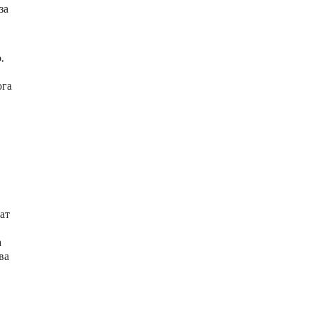
за
.
ога
ат
а
ва