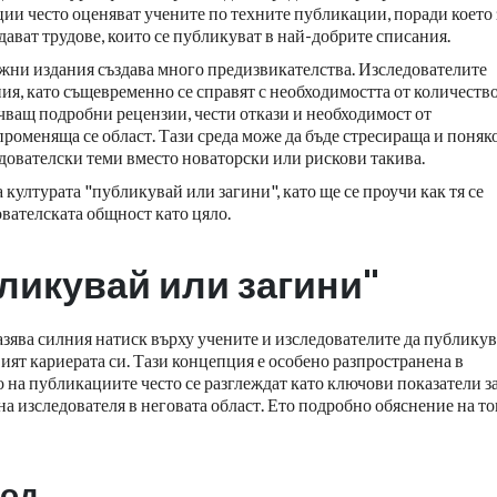
ии често оценяват учените по техните публикации, поради което 
дават трудове, които се публикуват в най-добрите списания.
ижни издания създава много предизвикателства. Изследователите
ия, като същевременно се справят с необходимостта от количество
чващ подробни рецензии, чести откази и необходимост от
роменяща се област. Тази среда може да бъде стресираща и поняк
дователски теми вместо новаторски или рискови такива.
а културата "публикувай или загини", като ще се проучи как тя се
ователската общност като цяло.
ликувай или загини"
азява силния натиск върху учените и изследователите да публикув
звият кариерата си. Тази концепция е особено разпространена в
о на публикациите често се разглеждат като ключови показатели з
а изследователя в неговата област. Ето подробно обяснение на то
ход