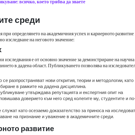
куване: всичко, което трябва да знаете
ите среди
 при определянето на академичния успех и кариерното развитие 
о изследване на неговото значение:
х
и изследвания е от основно значение за демонстриране на научна
анието в дадена област. Публикуването позволява на изследовате
 се разпространяват нови открития, теории и методологии, като
збиране в рамките на дадена дисциплина.
убликуване утвърждава репутацията и експертния опит на
 повишава доверието към него сред колегите му, студентите и по
служат като осезаемо доказателство за приноса на изследоват
аване на признание и уважение в академичните среди.
рното развитие