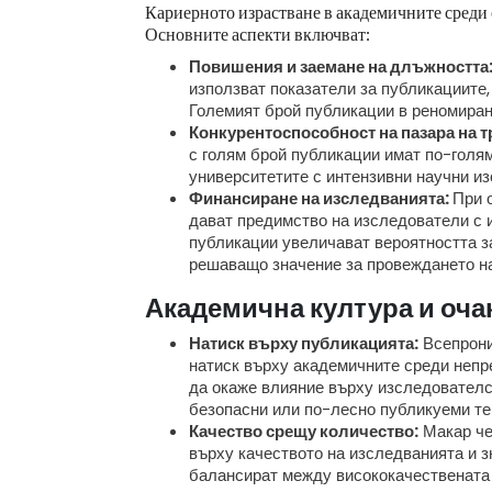
Кариерното израстване в академичните среди с
Основните аспекти включват:
Повишения и заемане на длъжността
използват показатели за публикациите,
Големият брой публикации в реномиран
Конкурентоспособност на пазара на т
с голям брой публикации имат по-голя
университетите с интензивни научни и
Финансиране на изследванията:
При 
дават предимство на изследователи с 
публикации увеличават вероятността за
решаващо значение за провеждането на
Академична култура и оча
Натиск върху публикацията:
Всепрони
натиск върху академичните среди непр
да окаже влияние върху изследователс
безопасни или по-лесно публикуеми те
Качество срещу количество:
Макар че 
върху качеството на изследванията и з
балансират между висококачествената 