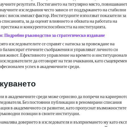
 научните резултати. Постигането на титулярно място, повишаванет
научните изследвания често зависи от поддържането на стабилни
я с висок импакт фактор. Институциите използват показатели за
списанията, за да оценят влиянието и обхвата на работата на
т престижа и конкурентоспособността на институцията.
: Подробно ръководство за стратегическо издаване
оято изследователите се справят с натиска за провеждане на
о балансират етичните съображения и управляват личното си
ния живот. Ефективното управление на времето и институционал
т изследователите да отговорят на тези очаквания, като същевреме
рофесионален успех в академичните среди.
куването
ии в академичните среди може сериозно да попречи на кариернот
следователя. Без постоянни публикации в реномирани списания
гнация в академичното си развитие, като пропуснат възможностите 
 ръководни позиции в своите институции.
амалява доверието в изследователя и възприемането му като екс