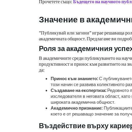
Прочетете също:
Бъдещето на научното публи
Значение в академичн
"Публикувай или загини" играе решаваща роля
академичната общност. Предлагаме ви подробн
Роля за академичния успе
В академичните среди публикуването на научн
продуктивност и принос към развитието на зн
да:
Принос към знанието:
С публикуването
този начин се развива колективното ра
Създаване на експертиза:
Редовното п
изследователя в неговата област, като
широката академична общност.
Академично признание:
Публикациите 
което е от решаващо значение за получ
Въздействие върху карие