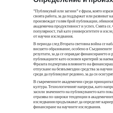
"Публикувай или загини" е фраза, която израз
своята работа, за да поддържат или развиват 
произвеждат голям брой публикации, обикнов
академична продуктивност и успех. Смята се, ч
популярност, тъй като университетите и изсл
от научни изследвания.
В периода след Втората световна война се наб
висшето образование, особено в Съединените 
резултати, за да се оправдае финансирането и 
публикациите като основен критерий за наема
Фразата подчертава влиянието на финансиращи
отпускане на безвъзмездни средства за научни
среди да публикуват редовно, за да си осигур
В съвременните академични среди принципът 
култура. Технологичният напредък, като нап
засили значението на публикуването като пока
отразява по-широки тенденции в академичните
изследвания продължават да определят кариер
финансиране на научните изследвания.