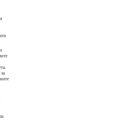
а
ати
и
мите
та.
 за
чните
о
за