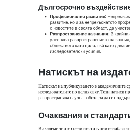
Дългосрочно въздействи
Професионално развитие:
Непрекъсна
развитие, но и за непрекъснатото проф
с новостите в своята област, да участ
Разпространение на знания:
В крайна 
улеснява разпространението на знания, 
обществото като цяло, тъй като дава и
изследователски усилия.
Натискът на издат
Натискът на публикуването в академичните ср
изследователите по целия свят. Този натиск п
разпространява научна работа, за да се поддъ
Очаквания и стандарт
В академичните среди институциите наблягат 