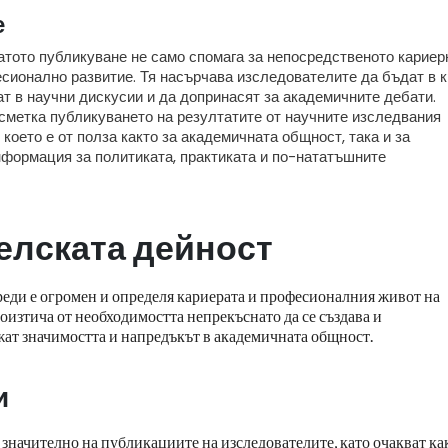
е
тото публикуване не само спомага за непосредственото кариер
есионално развитие. Тя насърчава изследователите да бъдат в к
ват в научни дискусии и да допринасят за академичните дебати.
сметка публикуването на резултатите от научните изследвания
което е от полза както за академичната общност, така и за
нформация за политиката, практиката и по-нататъшните
елската дейност
еди е огромен и определя кариерата и професионалния живот на
роизтича от необходимостта непрекъснато да се създава и
ржат значимостта и напредъкът в академичната общност.
и
значително на публикациите на изследователите, като очакват ка