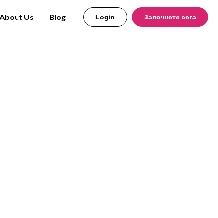
About Us
Blog
Login
Започнете сега