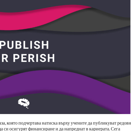
раза, която подчертава натиска върху учените да публикуват редов
да си осигурят финансиране и да напреднат в кариерата. Сега