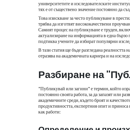
университетите и изследователските институц
тях е от съществено значение постоянно да съз
Това изискване за често публикуване в прест
трябва да изготвят висококачествени проучван
Самият процес на публикуване е труден, вклю
актуализиране на информацията в една бързо п
подтиква учените да избират популярни изсле
В тази статия ще бъде разгледана реалността н
отразява на академичната кариера и на изслед
Разбиране на "Пуб
"Публикувай или загини" е термин, който изр
постоянно своята работа, за да запазят или ра
академичните среди, където броят и качествот
продуктивността, експертния опит и приноса н
как работи:
Определение и произ