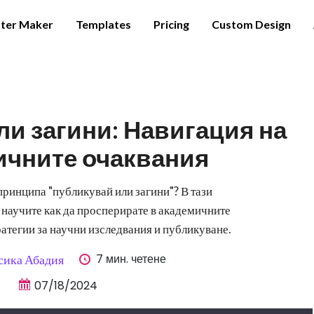
ter Maker
Templates
Pricing
Custom Design
и загини: Навигация на
ичните очаквания
принципа "публикувай или загини"? В тази
 научите как да просперирате в академичните
ратегии за научни изследвания и публикуване.
7 мин. четене
сика Абадия
07/18/2024