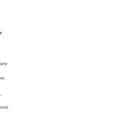
в
лите
 по
-
еля,