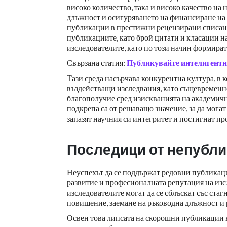
високо количество, така и високо качество на
длъжност и осигуряването на финансиране на 
публикации в престижни рецензирани списани
публикациите, като брой цитати и класации на 
изследователите, като по този начин формира
Свързана статия:
Публикувайте интелигентно
Тази среда насърчава конкурентна култура, в к
въздействащи изследвания, като същевременн
благополучие сред изискванията на академич
подкрепа са от решаващо значение, за да мога
запазят научния си интегритет и постигнат п
Последици от непубли
Неуспехът да се поддържат редовни публикац
развитие и професионалната репутация на из
изследователите могат да се сблъскат със ста
повишение, заемане на ръководна длъжност и
Освен това липсата на скорошни публикации н