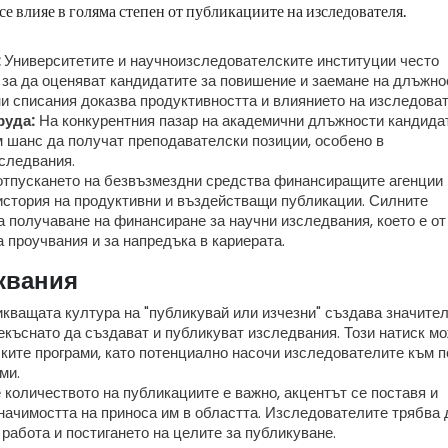
е влияе в голяма степен от публикациите на изследователя.
:
Университетите и научноизследователските институции често
 за да оценяват кандидатите за повишение и заемане на длъжно
и списания доказва продуктивността и влиянието на изследоват
руда:
На конкурентния пазар на академични длъжности кандида
м шанс да получат преподавателски позиции, особено в
зследвания.
отпускането на безвъзмездни средства финансиращите агенции
история на продуктивни и въздействащи публикации. Силните
 получаване на финансиране за научни изследвания, което е от
 проучвания и за напредъка в кариерата.
квания
кващата култура на "публикувай или изчезни" създава значите
екъснато да създават и публикуват изследвания. Този натиск м
ките програми, като потенциално насочи изследователите към п
ми.
количеството на публикациите е важно, акцентът се поставя и
начимостта на приноса им в областта. Изследователите трябва 
работа и постигането на целите за публикуване.