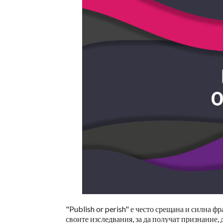
"Publish or perish" е често срещана и силна ф
своите изследвания, за да получат признание, 