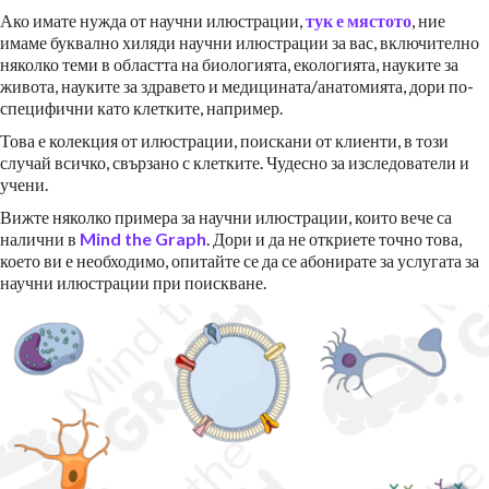
Ако имате нужда от научни илюстрации,
тук е мястото
, ние
имаме буквално хиляди научни илюстрации за вас, включително
няколко теми в областта на биологията, екологията, науките за
живота, науките за здравето и медицината/анатомията, дори по-
специфични като клетките, например.
Това е колекция от илюстрации, поискани от клиенти, в този
случай всичко, свързано с клетките. Чудесно за изследователи и
учени.
Вижте няколко примера за научни илюстрации, които вече са
налични в
Mind the Graph
. Дори и да не откриете точно това,
което ви е необходимо, опитайте се да се абонирате за услугата за
научни илюстрации при поискване.