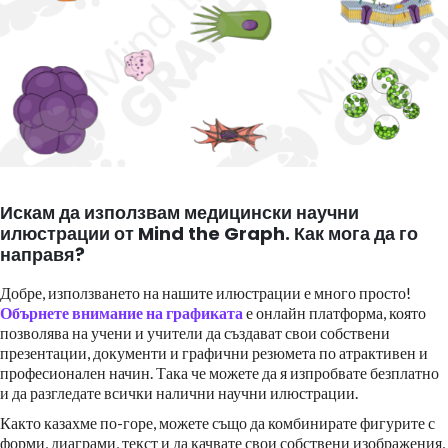
Искам да използвам медицински научни
илюстрации от Mind the Graph. Как мога да го
направя?
Добре, използването на нашите илюстрации е много просто!
Обърнете внимание на графиката
е онлайн платформа, която
позволява на учени и учители да създават свои собствени
презентации, документи и графични резюмета по атрактивен и
професионален начин. Така че можете да я изпробвате безплатно
и да разгледате всички налични научни илюстрации.
Както казахме по-горе, можете също да комбинирате фигурите с
форми, диаграми, текст и да качвате свои собствени изображения,