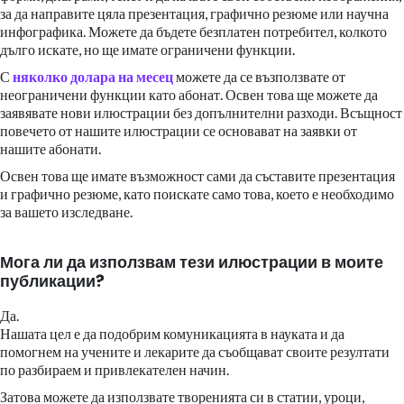
за да направите цяла презентация, графично резюме или научна
инфографика. Можете да бъдете безплатен потребител, колкото
дълго искате, но ще имате ограничени функции.
С
няколко долара на месец
можете да се възползвате от
неограничени функции като абонат. Освен това ще можете да
заявявате нови илюстрации без допълнителни разходи. Всъщност
повечето от нашите илюстрации се основават на заявки от
нашите абонати.
Освен това ще имате възможност сами да съставите презентация
и графично резюме, като поискате само това, което е необходимо
за вашето изследване.
Мога ли да използвам тези илюстрации в моите
публикации?
Да.
Нашата цел е да подобрим комуникацията в науката и да
помогнем на учените и лекарите да съобщават своите резултати
по разбираем и привлекателен начин.
Затова можете да използвате творенията си в статии, уроци,