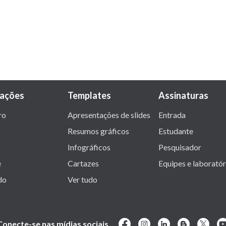
rações
Templates
Assinaturas
ro
Apresentações de slides
Entrada
Resumos gráficos
Estudante
Infográficos
Pesquisador
e
Cartazes
Equipes e laboratór
do
Ver tudo
Conecte-se nas mídias sociais