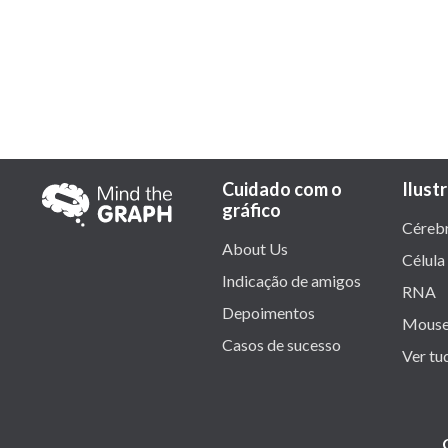
Cuidado com o
Ilust
gráfico
Céreb
About Us
Célula
Indicação de amigos
RNA
Depoimentos
Mous
Casos de sucesso
Ver tu