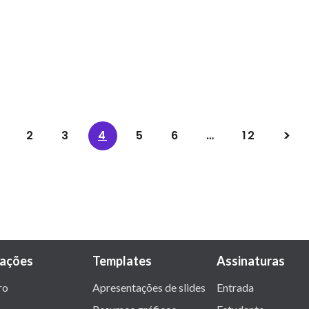
2
3
4
5
6
…
12
rações
Templates
Assinaturas
ro
Apresentações de slides
Entrada