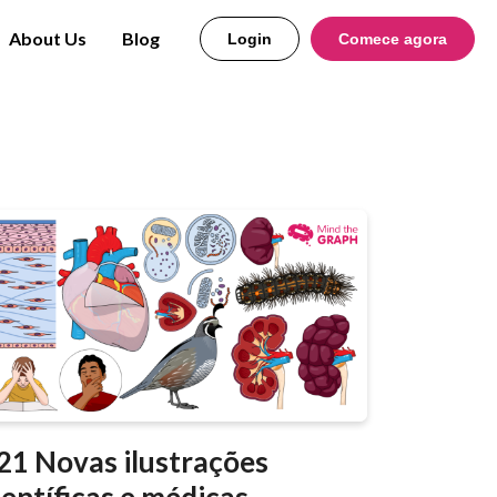
About Us
Blog
Login
Comece agora
21 Novas ilustrações
ientíficas e médicas