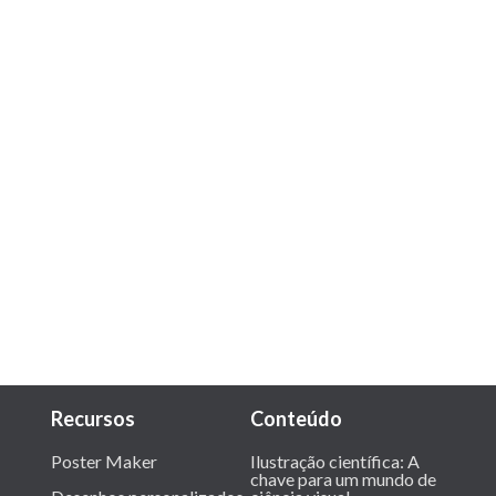
Recursos
Conteúdo
Poster Maker
Ilustração científica: A
chave para um mundo de