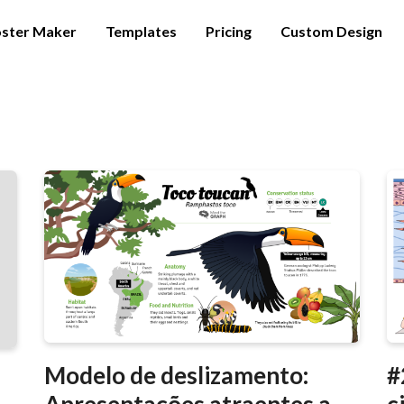
ster Maker
Templates
Pricing
Custom Design
#
Modelo de deslizamento:
c