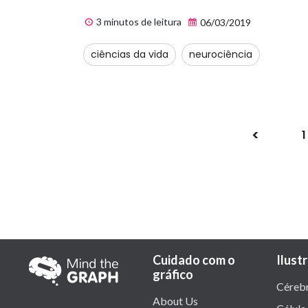
3 minutos de leitura
06/03/2019
ciências da vida
neurociência
1
Cuidado com o
Ilust
gráfico
Céreb
About Us