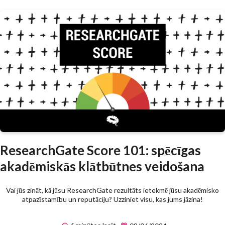
ResearchGate Score 101: spēcīgas
akadēmiskās klātbūtnes veidošana
Vai jūs zināt, kā jūsu ResearchGate rezultāts ietekmē jūsu akadēmisko
atpazīstamību un reputāciju? Uzziniet visu, kas jums jāzina!