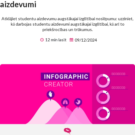
aizdevumi
Atklājiet studentu aizdevumu augstākajai izglītībai noslēpumu: uzziniet,
kā darbojas studentu aizdevumi augstākajai izglītībai, kā arī to
priekšrocības un trūkumus.
12 min lasīt
09/12/2024