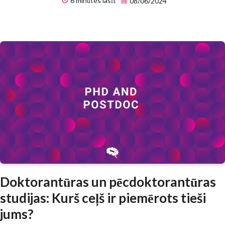
6 minūtes lasīt
08/06/2024
Doktorantūras un pēcdoktorantūras
studijas: Kurš ceļš ir piemērots tieši
jums?