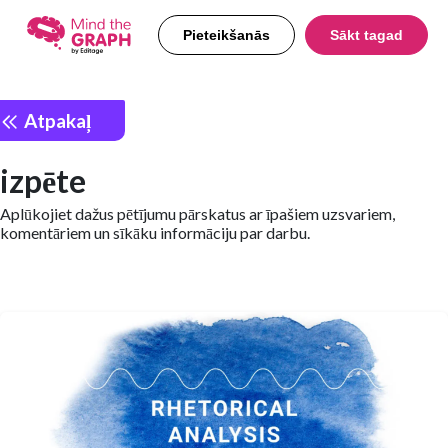
Pieteikšanās
Sākt tagad
Atpakaļ
izpēte
Aplūkojiet dažus pētījumu pārskatus ar īpašiem uzsvariem,
komentāriem un sīkāku informāciju par darbu.