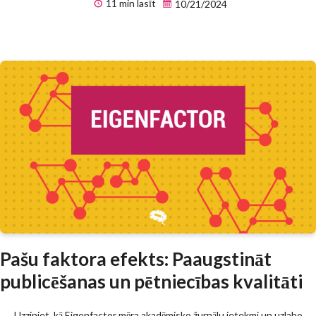
11 min lasīt
10/21/2024
Pašu faktora efekts: Paaugstināt
publicēšanas un pētniecības kvalitāti
Uzziniet, kā Eigenfactor mēra akadēmisko žurnālu ietekmi un uzlabo