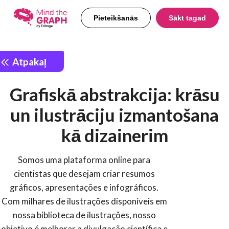
Pieteikšanās
Sākt tagad
Atpakaļ
Grafiskā abstrakcija: krāsu
un ilustrāciju izmantošana
kā dizainerim
Somos uma plataforma online para
cientistas que desejam criar resumos
gráficos, apresentações e infográficos.
Com milhares de ilustrações disponíveis em
nossa biblioteca de ilustrações, nosso
objetivo é melhorar a divulgação científica e