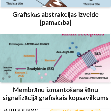
Grafiskās abstrakcijas izveide
[pamācība]
Membrānu izmantošana šūnu
signalizācijā grafiskais kopsavilkums