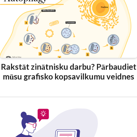
Rakstāt zinātnisku darbu? Pārbaudiet
mūsu grafisko kopsavilkumu veidnes