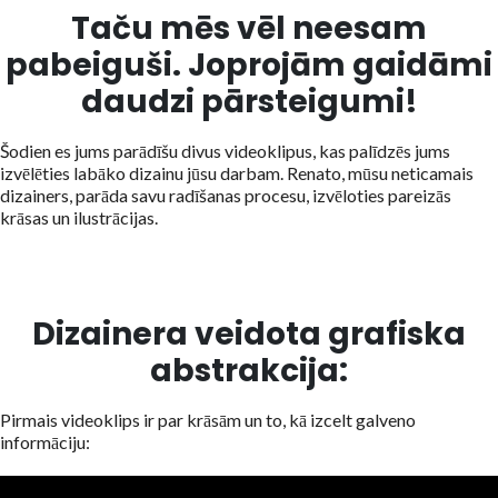
Taču mēs vēl neesam
pabeiguši. Joprojām gaidāmi
daudzi pārsteigumi!
Šodien es jums parādīšu divus videoklipus, kas palīdzēs jums
izvēlēties labāko dizainu jūsu darbam. Renato, mūsu neticamais
dizainers, parāda savu radīšanas procesu, izvēloties pareizās
krāsas un ilustrācijas.
Dizainera veidota grafiska
abstrakcija:
Pirmais videoklips ir par krāsām un to, kā izcelt galveno
informāciju: