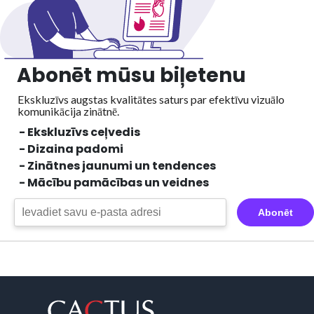
Abonēt mūsu biļetenu
Ekskluzīvs augstas kvalitātes saturs par efektīvu vizuālo
komunikācija zinātnē.
- Ekskluzīvs ceļvedis
- Dizaina padomi
- Zinātnes jaunumi un tendences
- Mācību pamācības un veidnes
Abonēt