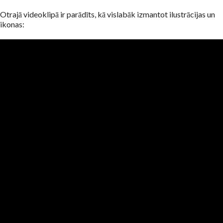
Otrajā videoklipā ir parādīts, kā vislabāk izmantot ilustrācijas un
ikonas: