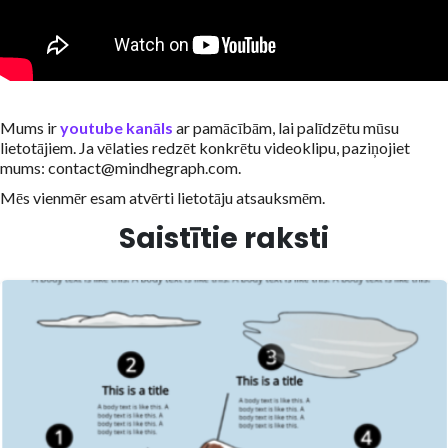
Mums ir
youtube kanāls
ar pamācībām, lai palīdzētu mūsu
lietotājiem. Ja vēlaties redzēt konkrētu videoklipu, paziņojiet
mums: contact@mindhegraph.com.
Mēs vienmēr esam atvērti lietotāju atsauksmēm.
Saistītie raksti