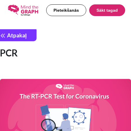
Pieteikšanās
Sākt tagad
Atpakaļ
PCR