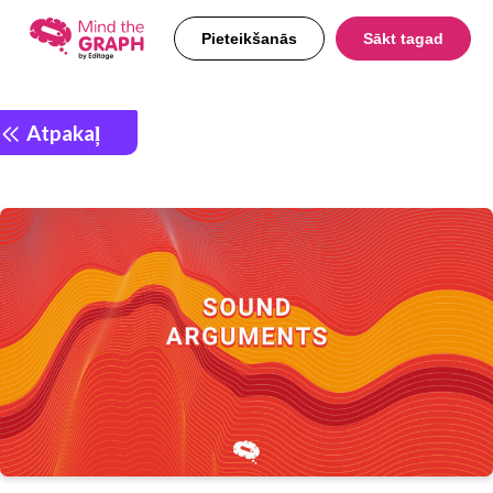
Pieteikšanās
Sākt tagad
Atpakaļ