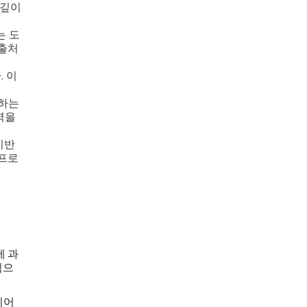
 깊이
는 도
 출처
. 이
별하는
역을
기반
 프로
에 과
식으
이어