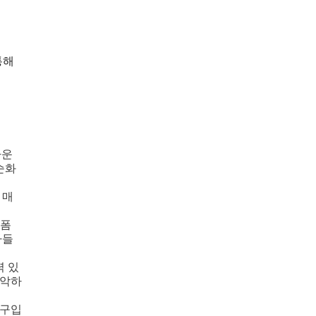
통해
다운
순화
 매
랫폼
자들
력 있
파악하
도구입