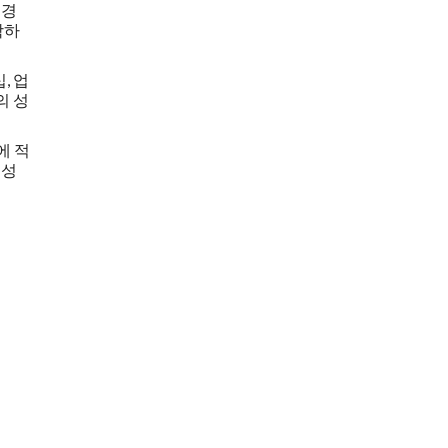
 경
학하
, 업
의 성
에 적
능성