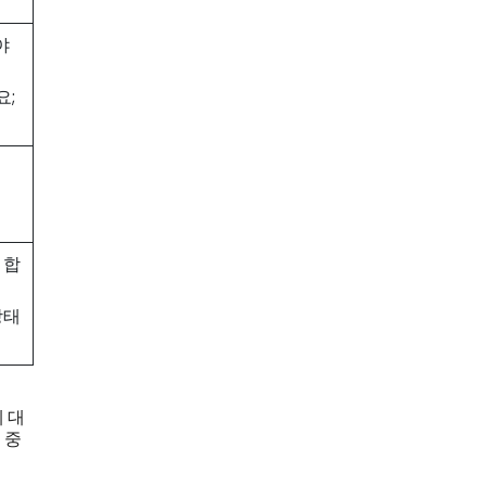
야
요;
 합
상태
 대
 중