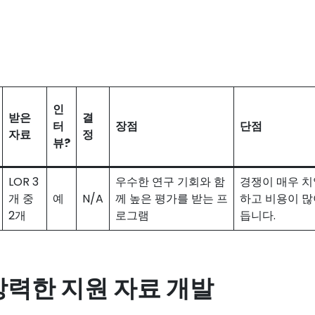
인
받은
결
터
장점
단점
자료
정
뷰?
LOR 3
우수한 연구 기회와 함
경쟁이 매우 치
개 중
예
N/A
께 높은 평가를 받는 프
하고 비용이 많
2개
로그램
듭니다.
강력한 지원 자료 개발