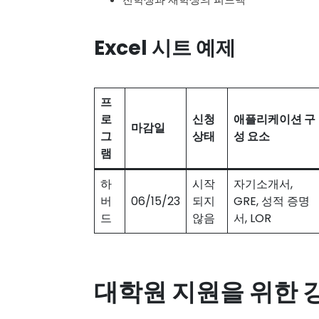
Excel 시트 예제
프
로
신청
애플리케이션 구
마감일
그
상태
성 요소
램
하
시작
자기소개서,
버
06/15/23
되지
GRE, 성적 증명
드
않음
서, LOR
대학원 지원을 위한 