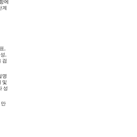
사항에
단계
표,
성,
 검
설명
 및
라 성
 만