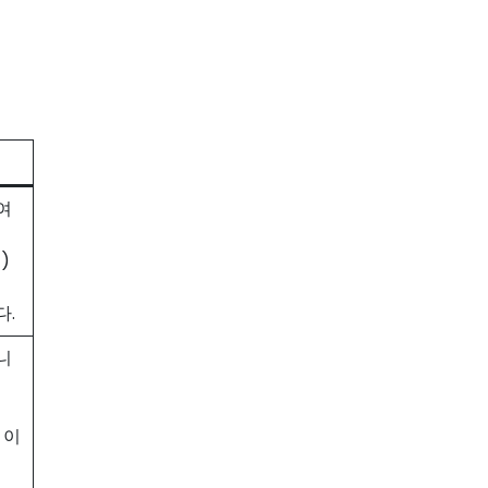
여
)
다.
니
 이