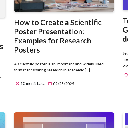
T
How to Create a Scientific
o
G
Poster Presentation:
d
Examples for Research
s
Posters
Jel
mem
A scientific poster is an important and widely used
bio
format for sharing research in academic […]
]
10 menit baca
09/25/2025