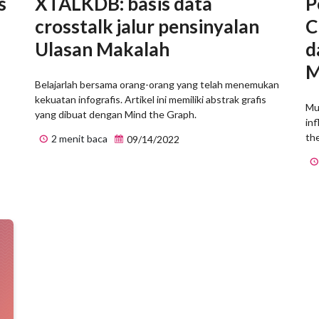
s
XTALKDB: basis data
P
crosstalk jalur pensinyalan
C
Ulasan Makalah
d
M
Belajarlah bersama orang-orang yang telah menemukan
kekuatan infografis. Artikel ini memiliki abstrak grafis
Mu
yang dibuat dengan Mind the Graph.
inf
th
2 menit baca
09/14/2022