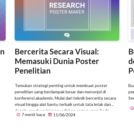
B
an
Bercerita Secara Visual:
d
Memasuki Dunia Poster
P
Penelitian
Bu
Temukan strategi penting untuk membuat poster
pe
penelitian yang berdampak besar dan menonjol di
Sed
konferensi akademis. Mulai dari teknik bercerita secara
visual hingga alat bantu terbaik untuk tata letak dan
desain, panduan ini menyediakan semua yang Anda
7 menit baca
11/06/2024
butuhkan untuk mengomunikasikan temuan Anda
secara efektif dan melibatkan audiens Anda. Baik Anda
seorang peneliti berpengalaman atau baru mengenal