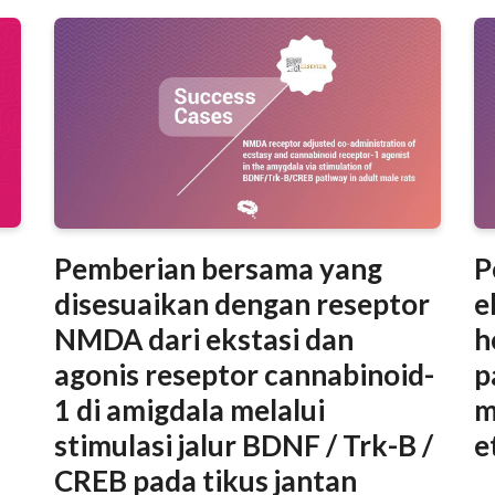
presentasi poster, pelajari cara mendesain poster yang
menarik secara visual, informatif, dan mudah diingat.
Pemberian bersama yang
P
disesuaikan dengan reseptor
e
NMDA dari ekstasi dan
h
agonis reseptor cannabinoid-
p
1 di amigdala melalui
m
stimulasi jalur BDNF / Trk-B /
e
CREB pada tikus jantan