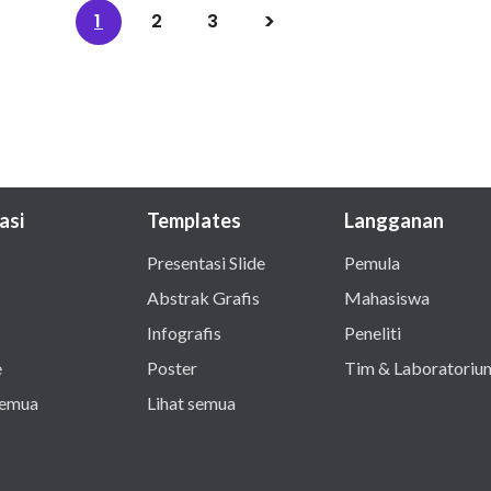
1
2
3
asi
Templates
Langganan
Presentasi Slide
Pemula
Abstrak Grafis
Mahasiswa
Infografis
Peneliti
e
Poster
Tim & Laboratoriu
semua
Lihat semua