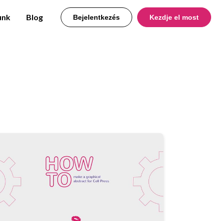
unk
Blog
Bejelentkezés
Kezdje el most