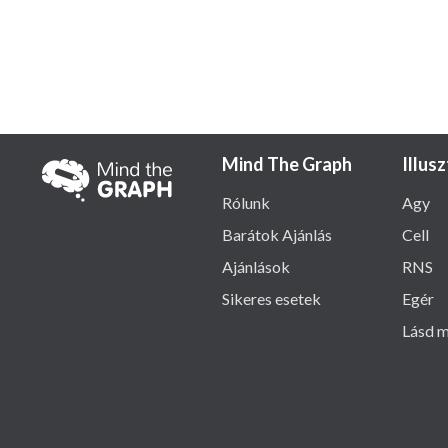
Mind The Graph
Illus
Rólunk
Agy
Barátok Ajánlás
Cell
Ajánlások
RNS
Sikeres esetek
Egér
Lásd m