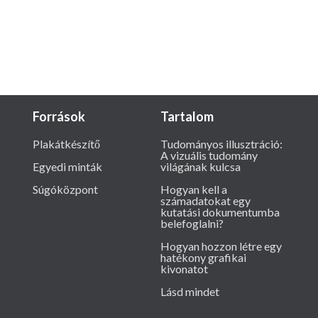
Források
Tartalom
Plakátkészítő
Tudományos illusztráció:
A vizuális tudomány
Egyedi minták
világának kulcsa
Súgóközpont
Hogyan kell a
számadatokat egy
kutatási dokumentumba
belefoglalni?
Hogyan hozzon létre egy
hatékony grafikai
kivonatot
Lásd mindet