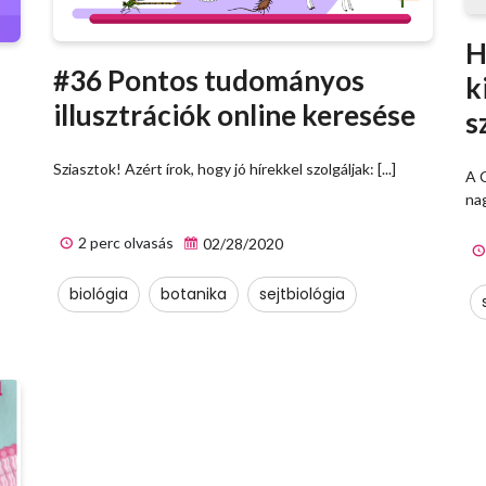
H
#36 Pontos tudományos
k
illusztrációk online keresése
s
Sziasztok! Azért írok, hogy jó hírekkel szolgáljak: [...]
A C
nag
2 perc olvasás
02/28/2020
biológia
botanika
sejtbiológia