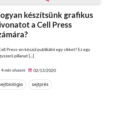
ogyan készítsünk grafikus
ivonatot a Cell Press
zámára?
ell Press-en készül publikálni egy cikket? Ez egy
yszerű pillanat [...]
4 min olvasni
02/13/2020
sejtbiológia
sejtprés