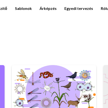
zítő
Sablonok
Árképzés
Egyedi tervezés
Ról