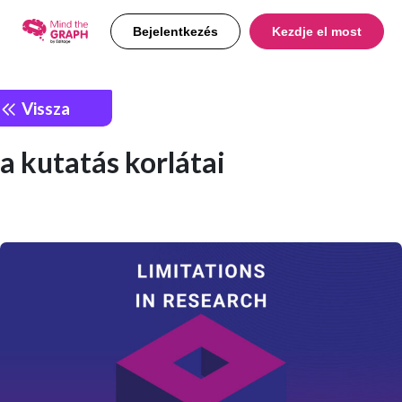
Bejelentkezés
Kezdje el most
Vissza
a kutatás korlátai