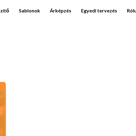
zítő
Sablonok
Árképzés
Egyedi tervezés
Ról