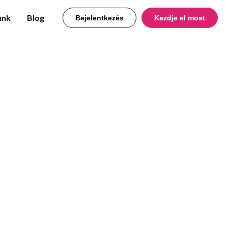
unk
Blog
Bejelentkezés
Kezdje el most