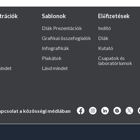
ztrációk
Sablonok
Előfizetések
Diák Prezentációk
Indító
Grafikai összefoglalók
Diák
Infografikák
Kutató
Plakátok
Csapatok és
laboratóriumok
indet
Lásd mindet
pcsolat a közösségi médiában