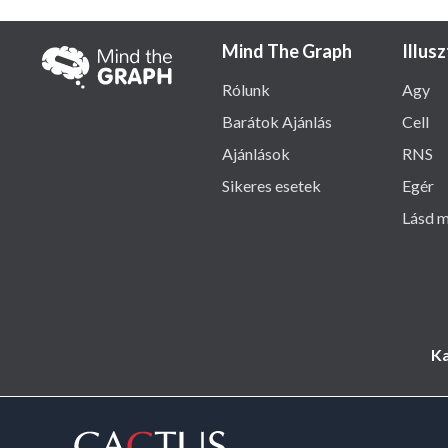
Mind The Graph
Illus
Rólunk
Agy
Barátok Ajánlás
Cell
Ajánlások
RNS
Sikeres esetek
Egér
Lásd m
Ka