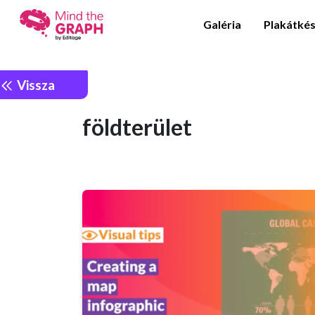
Galéria
Plakátkés
Vissza
földterület