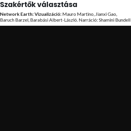
Szakértők választása
Network Earth: Vizualizáció:
Mauro Martino, Jianxi Gao,
Baruch Barzel, Barabási Albert-László. Narráció: Shamini Bundell