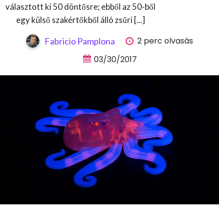
választott ki 50 döntősre; ebből az 50-ből
egy külső szakértőkből álló zsűri [...]
2 perc olvasás
Fabricio Pamplona
03/30/2017