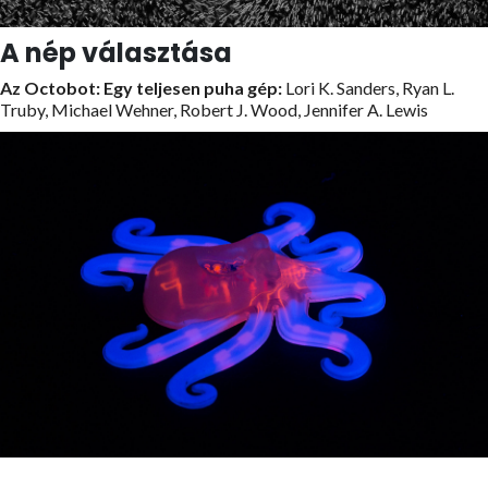
A nép választása
Az Octobot: Egy teljesen puha gép:
Lori K. Sanders, Ryan L.
Truby, Michael Wehner, Robert J. Wood, Jennifer A. Lewis