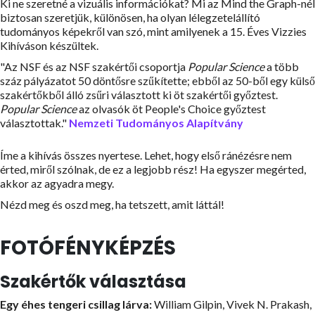
Ki ne szeretné a vizuális információkat? Mi az Mind the Graph-nél
biztosan szeretjük, különösen, ha olyan lélegzetelállító
tudományos képekről van szó, mint amilyenek a 15. Éves Vizzies
Kihíváson készültek.
"Az NSF és az NSF szakértői csoportja
Popular Science
a több
száz pályázatot 50 döntősre szűkítette; ebből az 50-ből egy külső
szakértőkből álló zsűri választott ki öt szakértői győztest.
Popular Science
az olvasók öt People's Choice győztest
választottak."
Nemzeti Tudományos Alapítvány
Íme a kihívás összes nyertese. Lehet, hogy első ránézésre nem
érted, miről szólnak, de ez a legjobb rész! Ha egyszer megérted,
akkor az agyadra megy.
Nézd meg és oszd meg, ha tetszett, amit láttál!
FOTÓFÉNYKÉPZÉS
Szakértők választása
Egy éhes tengeri csillag lárva:
William Gilpin, Vivek N. Prakash,