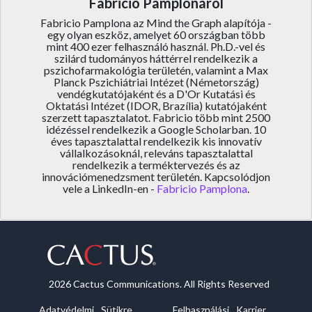
Fabricio Pamplonáról
Fabricio Pamplona az Mind the Graph alapítója -
egy olyan eszköz, amelyet 60 országban több
mint 400 ezer felhasználó használ. Ph.D.-vel és
szilárd tudományos háttérrel rendelkezik a
pszichofarmakológia területén, valamint a Max
Planck Pszichiátriai Intézet (Németország)
vendégkutatójaként és a D'Or Kutatási és
Oktatási Intézet (IDOR, Brazília) kutatójaként
szerzett tapasztalatot. Fabricio több mint 2500
idézéssel rendelkezik a Google Scholarban. 10
éves tapasztalattal rendelkezik kis innovatív
vállalkozásoknál, releváns tapasztalattal
rendelkezik a terméktervezés és az
innovációmenedzsment területén. Kapcsolódjon
vele a LinkedIn-en -
Fabricio Pamplona
.
2026 Cactus Communications. All Rights Reserved
Adatvédelmi
Sütikre
Felhasználási
Karrier