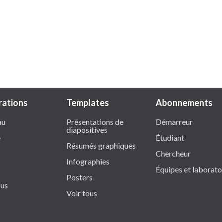
trations
Templates
Abonnements
au
Présentations de
Démarreur
diapositives
e
Étudiant
Résumés graphiques
Chercheur
Infographies
Équipes et laborato
Posters
ous
Voir tous