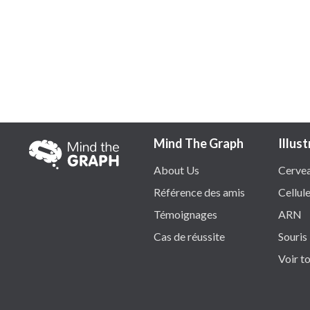
Mind The Graph
Illus
About Us
Cerve
Référence des amis
Cellul
Témoignages
ARN
Cas de réussite
Souris
Voir t