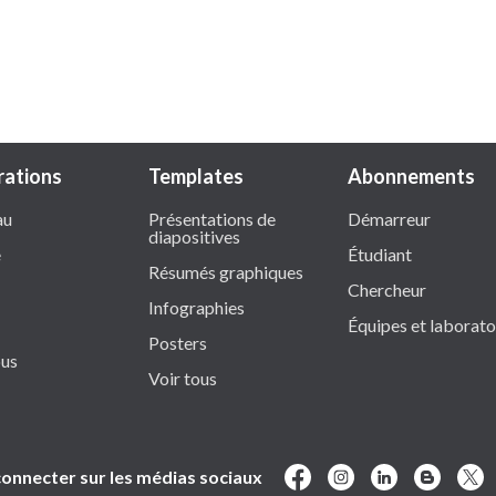
trations
Templates
Abonnements
au
Présentations de
Démarreur
diapositives
e
Étudiant
Résumés graphiques
Chercheur
Infographies
Équipes et laborato
Posters
ous
Voir tous
connecter sur les médias sociaux