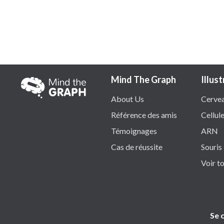
Mind The Graph
Illus
About Us
Cerve
Référence des amis
Cellul
Témoignages
ARN
Cas de réussite
Souris
Voir t
Se 