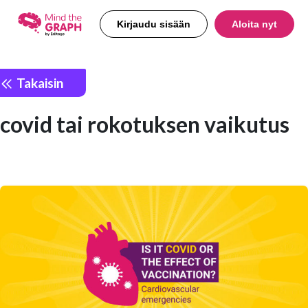
Kirjaudu sisään
Aloita nyt
Takaisin
covid tai rokotuksen vaikutus