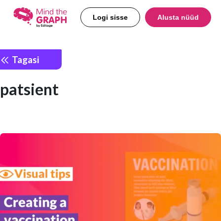
Logi sisse
Alusta nüüd
Tagasi
patsient