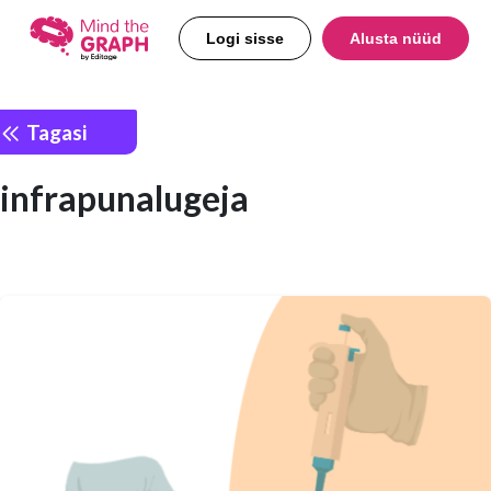
Logi sisse
Alusta nüüd
Tagasi
infrapunalugeja