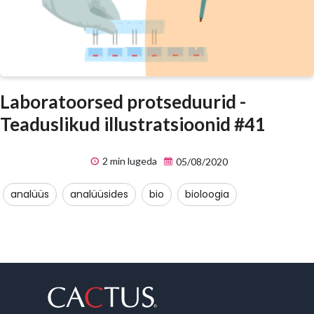
Laboratoorsed protseduurid -
Teaduslikud illustratsioonid #41
2 min lugeda
05/08/2020
analüüs
analüüsides
bio
bioloogia