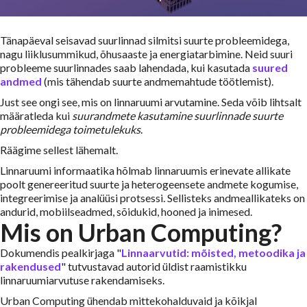
Tänapäeval seisavad suurlinnad silmitsi suurte probleemidega,
nagu liiklusummikud, õhusaaste ja energiatarbimine. Neid suuri
probleeme suurlinnades saab lahendada, kui kasutada
suured
andmed
(mis tähendab suurte andmemahtude töötlemist).
Just see ongi see, mis on linnaruumi arvutamine. Seda võib lihtsalt
määratleda kui
suurandmete kasutamine suurlinnade suurte
probleemidega toimetulekuks
.
Räägime sellest lähemalt.
Linnaruumi informaatika hõlmab linnaruumis erinevate allikate
poolt genereeritud suurte ja heterogeensete andmete kogumise,
integreerimise ja analüüsi protsessi. Sellisteks andmeallikateks on
andurid, mobiilseadmed, sõidukid, hooned ja inimesed.
Mis on Urban Computing?
Dokumendis pealkirjaga "
Linnaarvutid: mõisted, metoodika ja
rakendused
" tutvustavad autorid üldist raamistikku
linnaruumiarvutuse rakendamiseks.
Urban Computing ühendab mittekohalduvaid ja kõikjal