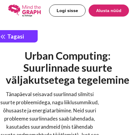
Logi sisse
Alusta nüüd
Tagasi
Urban Computing:
Suurlinnade suurte
väljakutsetega tegelemine
Tänapäeval seisavad suurlinnad silmitsi
suurte probleemidega, nagu liiklusummikud,
õhusaaste ja energiatarbimine. Neid suuri
probleeme suurlinnades saab lahendada,
kasutades suurandmeid (mis tähendab
suurte andmemahtude töötlemist). Just see