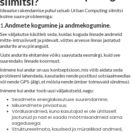
silmitsi?
Ideaalse rakendamise puhul seisab Urban Computing silmitsi
kolme suure probleemiga:
1.
Andmete kogumine ja andmekogumine.
See väljakutse käsitleb seda, kuidas koguda linnade andmeid
mitte-intrusiivselt ja pidevalt, võttes arvesse linnas jaotatud
andurite arvu piiranguid.
Uute andurite ehitamine võiks saavutada eesmärgi, kuid see
suurendaks linnade koormust.
Inimene kui andur on uus kontseptsioon, mis võib aidata seda
probleemi lahendada, kasutades nende postitusi sotsiaalmeedias
või nende GPS-jälgi, et mõista nende ümber toimuvaid sündmusi.
Inimene kui andur toob uusi väljakutseid, nagu:
Seadmete energiakasutuse suurendamine;
Isikuandmete privaatsus;
Võrdlusandmed, kuna kasutajad ei ole ühtlaselt
jaotunud ja nad ei saada mõõtmisandmeid sama
sagedusega;
Struktureerimata, kaudsed ja mürarikkad andmed,