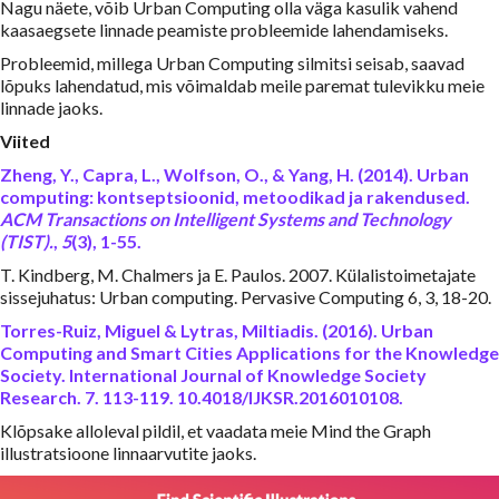
Nagu näete, võib Urban Computing olla väga kasulik vahend
kaasaegsete linnade peamiste probleemide lahendamiseks.
Probleemid, millega Urban Computing silmitsi seisab, saavad
lõpuks lahendatud, mis võimaldab meile paremat tulevikku meie
linnade jaoks.
Viited
Zheng, Y., Capra, L., Wolfson, O., & Yang, H. (2014). Urban
computing: kontseptsioonid, metoodikad ja rakendused.
ACM Transactions on Intelligent Systems and Technology
(TIST).
,
5
(3), 1-55.
T. Kindberg, M. Chalmers ja E. Paulos. 2007. Külalistoimetajate
sissejuhatus: Urban computing. Pervasive Computing 6, 3, 18-20.
Torres-Ruiz, Miguel & Lytras, Miltiadis. (2016). Urban
Computing and Smart Cities Applications for the Knowledge
Society. International Journal of Knowledge Society
Research. 7. 113-119. 10.4018/IJKSR.2016010108.
Klõpsake alloleval pildil, et vaadata meie Mind the Graph
illustratsioone linnaarvutite jaoks.