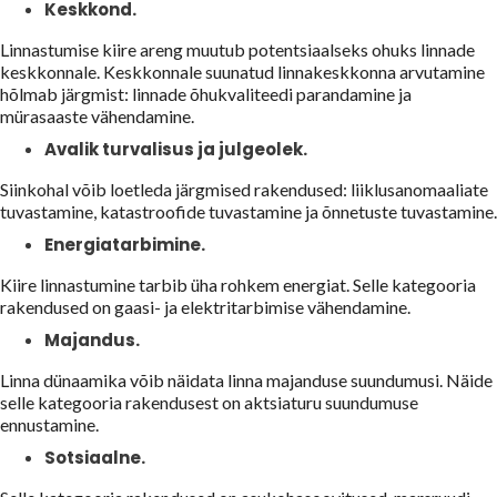
Keskkond.
Linnastumise kiire areng muutub potentsiaalseks ohuks linnade
keskkonnale. Keskkonnale suunatud linnakeskkonna arvutamine
hõlmab järgmist: linnade õhukvaliteedi parandamine ja
mürasaaste vähendamine.
Avalik turvalisus ja julgeolek.
Siinkohal võib loetleda järgmised rakendused: liiklusanomaaliate
tuvastamine, katastroofide tuvastamine ja õnnetuste tuvastamine.
Energiatarbimine.
Kiire linnastumine tarbib üha rohkem energiat. Selle kategooria
rakendused on gaasi- ja elektritarbimise vähendamine.
Majandus.
Linna dünaamika võib näidata linna majanduse suundumusi. Näide
selle kategooria rakendusest on aktsiaturu suundumuse
ennustamine.
Sotsiaalne.