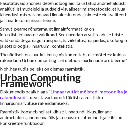
kasutatavaid andmesidetehnoloogiaid, täiustatud andmehaldust,
analüütilisi mudeleid ja uudseid visualiseerimismeetodeid, et luua
lahendusi, mis parandavad linnakeskkonda, inimeste elukvaliteeti
ja linnade toimimissüsteeme.
Samuti peame rõhutama, et linnainformaatika on
interdistsiplinaarne valdkond. See ühendab arvutiteaduse teiste
valdkondadega, nagu transport, tsiviilehitus, majandus, ökoloogia
ja sotsioloogia, linnaruumi kontekstis.
Tõenäoliselt on suur küsimus, mis kummitab teie mõtetes: kuidas
rakendada Urban computing'i, et ületada suurlinnade probleeme?
Noh, hea uudis, selleks on olemas raamistik!
Urban Computing
Framework
Dokumendis pealkirjaga "
Linnaarvutid: mõisted, metoodika ja
rakendused
" tutvustavad autorid üldist raamistikku
linnaruumiarvutuse rakendamiseks.
Raamistik koosneb neljast kihist: Linnatundlikkus, linnade
andmehaldus, andmeanalüüs ja teenuste osutamine. Igal kihil on
konkreetne funktsioon.