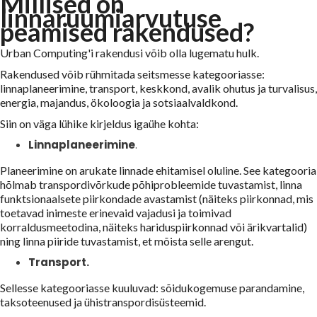
Millised on
linnaruumiarvutuse
peamised rakendused?
Urban Computing'i rakendusi võib olla lugematu hulk.
Rakendused võib rühmitada seitsmesse kategooriasse:
linnaplaneerimine, transport, keskkond, avalik ohutus ja turvalisus,
energia, majandus, ökoloogia ja sotsiaalvaldkond.
Siin on väga lühike kirjeldus igaühe kohta:
Linnaplaneerimine
.
Planeerimine on arukate linnade ehitamisel oluline. See kategooria
hõlmab transpordivõrkude põhiprobleemide tuvastamist, linna
funktsionaalsete piirkondade avastamist (näiteks piirkonnad, mis
toetavad inimeste erinevaid vajadusi ja toimivad
korraldusmeetodina, näiteks hariduspiirkonnad või ärikvartalid)
ning linna piiride tuvastamist, et mõista selle arengut.
Transport.
Sellesse kategooriasse kuuluvad: sõidukogemuse parandamine,
taksoteenused ja ühistranspordisüsteemid.