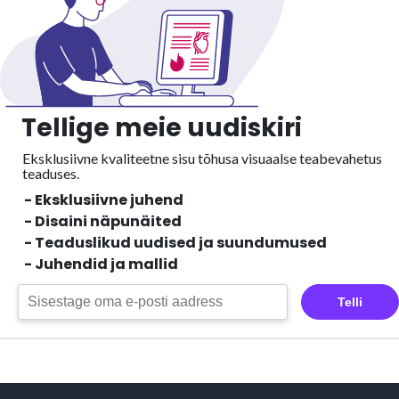
Tellige meie uudiskiri
Eksklusiivne kvaliteetne sisu tõhusa visuaalse
teabevahetus
teaduses.
- Eksklusiivne juhend
- Disaini näpunäited
- Teaduslikud uudised ja suundumused
- Juhendid ja mallid
Telli