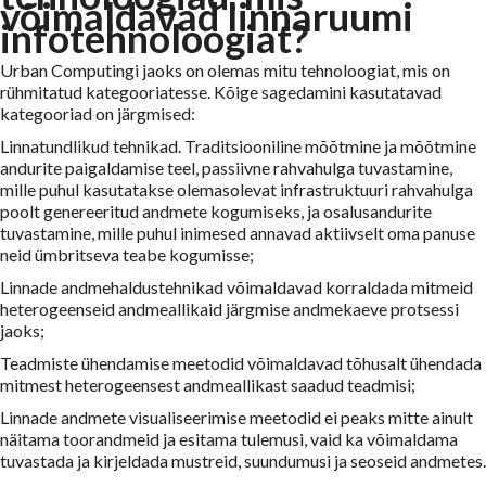
võimaldavad linnaruumi
infotehnoloogiat?
Urban Computingi jaoks on olemas mitu tehnoloogiat, mis on
rühmitatud kategooriatesse. Kõige sagedamini kasutatavad
kategooriad on järgmised:
Linnatundlikud tehnikad. Traditsiooniline mõõtmine ja mõõtmine
andurite paigaldamise teel, passiivne rahvahulga tuvastamine,
mille puhul kasutatakse olemasolevat infrastruktuuri rahvahulga
poolt genereeritud andmete kogumiseks, ja osalusandurite
tuvastamine, mille puhul inimesed annavad aktiivselt oma panuse
neid ümbritseva teabe kogumisse;
Linnade andmehaldustehnikad võimaldavad korraldada mitmeid
heterogeenseid andmeallikaid järgmise andmekaeve protsessi
jaoks;
Teadmiste ühendamise meetodid võimaldavad tõhusalt ühendada
mitmest heterogeensest andmeallikast saadud teadmisi;
Linnade andmete visualiseerimise meetodid ei peaks mitte ainult
näitama toorandmeid ja esitama tulemusi, vaid ka võimaldama
tuvastada ja kirjeldada mustreid, suundumusi ja seoseid andmetes.