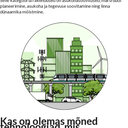
Selle kategooria rakendused on asukohasoovitused, marsruudi
planeerimine, asukoha ja tegevuse soovitamine ning linna
dünaamika mõistmine.
Kas on olemas mõned
tehnoloogiad, mis