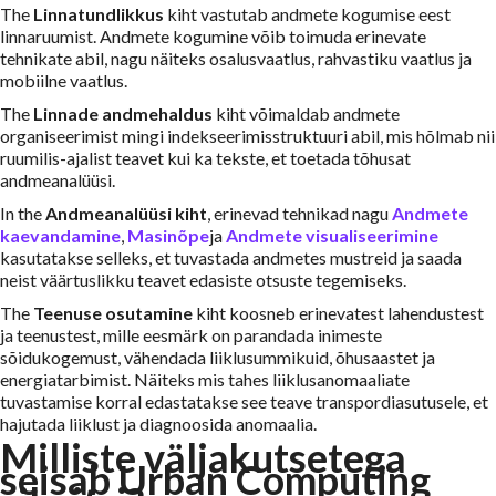
The
Linnatundlikkus
kiht vastutab andmete kogumise eest
linnaruumist. Andmete kogumine võib toimuda erinevate
tehnikate abil, nagu näiteks osalusvaatlus, rahvastiku vaatlus ja
mobiilne vaatlus.
The
Linnade andmehaldus
kiht võimaldab andmete
organiseerimist mingi indekseerimisstruktuuri abil, mis hõlmab nii
ruumilis-ajalist teavet kui ka tekste, et toetada tõhusat
andmeanalüüsi.
In the
Andmeanalüüsi kiht
, erinevad tehnikad nagu
Andmete
kaevandamine
,
Masinõpe
ja
Andmete visualiseerimine
kasutatakse selleks, et tuvastada andmetes mustreid ja saada
neist väärtuslikku teavet edasiste otsuste tegemiseks.
The
Teenuse osutamine
kiht koosneb erinevatest lahendustest
ja teenustest, mille eesmärk on parandada inimeste
sõidukogemust, vähendada liiklusummikuid, õhusaastet ja
energiatarbimist. Näiteks mis tahes liiklusanomaaliate
tuvastamise korral edastatakse see teave transpordiasutusele, et
hajutada liiklust ja diagnoosida anomaalia.
Milliste väljakutsetega
seisab Urban Computing