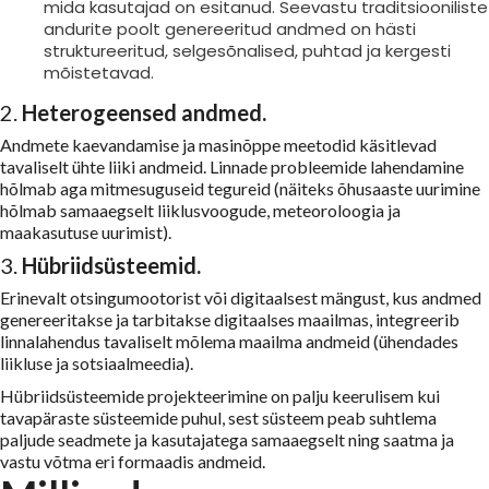
mida kasutajad on esitanud. Seevastu traditsiooniliste
andurite poolt genereeritud andmed on hästi
struktureeritud, selgesõnalised, puhtad ja kergesti
mõistetavad.
2.
Heterogeensed andmed.
Andmete kaevandamise ja masinõppe meetodid käsitlevad
tavaliselt ühte liiki andmeid. Linnade probleemide lahendamine
hõlmab aga mitmesuguseid tegureid (näiteks õhusaaste uurimine
hõlmab samaaegselt liiklusvoogude, meteoroloogia ja
maakasutuse uurimist).
3.
Hübriidsüsteemid.
Erinevalt otsingumootorist või digitaalsest mängust, kus andmed
genereeritakse ja tarbitakse digitaalses maailmas, integreerib
linnalahendus tavaliselt mõlema maailma andmeid (ühendades
liikluse ja sotsiaalmeedia).
Hübriidsüsteemide projekteerimine on palju keerulisem kui
tavapäraste süsteemide puhul, sest süsteem peab suhtlema
paljude seadmete ja kasutajatega samaaegselt ning saatma ja
vastu võtma eri formaadis andmeid.