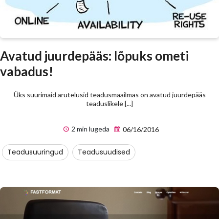
Avatud juurdepääs: lõpuks ometi
vabadus!
Üks suurimaid arutelusid teadusmaailmas on avatud juurdepääs
teaduslikele [...]
2 min lugeda
06/16/2016
Teadusuuringud
Teadusuudised